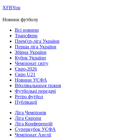
Х
FB
You
Новини футболу
Всі новини
Трансфери
Прем'єр-ліга України
Перша ліга України
Збірна України
Кубок України
Чемпіонат світу
Євро-2026
Євро U21
Новини УЄФА
Вболівальниця тижня
Футбольні передачі
Ретро футбол
Публікації
Ліга Чемпіонів
Ліга Європи
Ліга Конференцій
Суперкубок УЄФА
Чемпіонат Англії