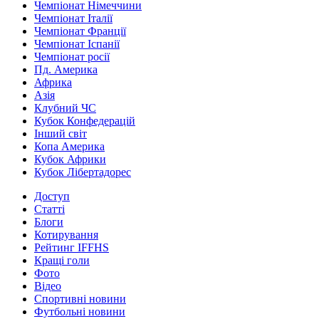
Чемпіонат Німеччини
Чемпіонат Італії
Чемпіонат Франції
Чемпіонат Іспанії
Чемпіонат росії
Пд. Америка
Африка
Азія
Клубний ЧС
Кубок Конфедерацій
Інший світ
Копа Америка
Кубок Африки
Кубок Лібертадорес
Доступ
Статті
Блоги
Котирування
Рейтинг IFFHS
Кращі голи
Фото
Відео
Спортивні новини
Футбольні новини