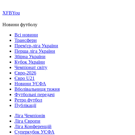
Х
FB
You
Новини футболу
Всі новини
Трансфери
Прем'єр-ліга України
Перша ліга України
Збірна України
Кубок України
Чемпіонат світу
Євро-2026
Євро U21
Новини УЄФА
Вболівальниця тижня
Футбольні передачі
Ретро футбол
Публікації
Ліга Чемпіонів
Ліга Європи
Ліга Конференцій
Суперкубок УЄФА