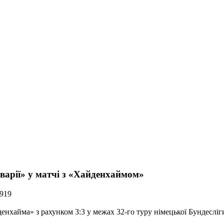
варії» у матчі з «Хайденхаймом»
 919
нхайма» з рахунком 3:3 у межах 32-го туру німецької Бундесліг