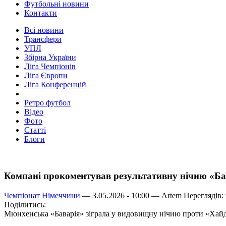
Футбольні новини
Контакти
Всі новини
Трансфери
УПЛ
Збірна України
Ліга Чемпіонів
Ліга Європи
Ліга Конференцій
Ретро футбол
Відео
Фото
Статті
Блоги
Компані прокоментував результативну нічию «Ба
Чемпіонат Німеччини
— 3.05.2026 - 10:00 —
Artem
Переглядів:
Поділитись:
Мюнхенська «Баварія» зіграла у видовищну нічию проти «Хайде