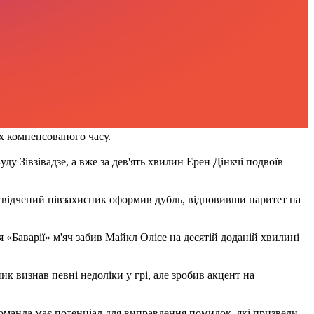
х компенсованого часу.
ду Зівзівадзе, а вже за дев'ять хвилин Ерен Дінкчі подвоїв
свідчений півзахисник оформив дубль, відновивши паритет на
 «Баварії» м'яч забив Майкл Олісе на десятій доданій хвилині
ик визнав певні недоліки у грі, але зробив акцент на
команда має потенціал для виправлення помилок, які призвели