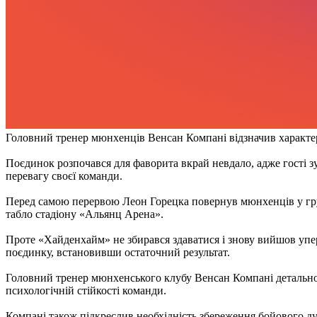
Головний тренер мюнхенців Венсан Компані відзначив характер 
Поєдинок розпочався для фаворита вкрай невдало, адже гості зум
перевагу своєї команди.
Перед самою перервою Леон Горецка повернув мюнхенців у гру,
табло стадіону «Альянц Арена».
Проте «Хайденхайм» не збирався здаватися і знову вийшов упере
поєдинку, встановивши остаточний результат.
Головний тренер мюнхенського клубу Венсан Компані детально ро
психологічній стійкості команди.
Компані також підкреслив необхідність збереження бойового ду