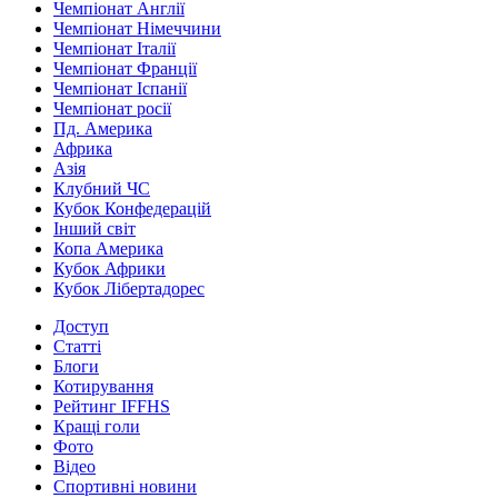
Чемпіонат Англії
Чемпіонат Німеччини
Чемпіонат Італії
Чемпіонат Франції
Чемпіонат Іспанії
Чемпіонат росії
Пд. Америка
Африка
Азія
Клубний ЧС
Кубок Конфедерацій
Інший світ
Копа Америка
Кубок Африки
Кубок Лібертадорес
Доступ
Статті
Блоги
Котирування
Рейтинг IFFHS
Кращі голи
Фото
Відео
Спортивні новини