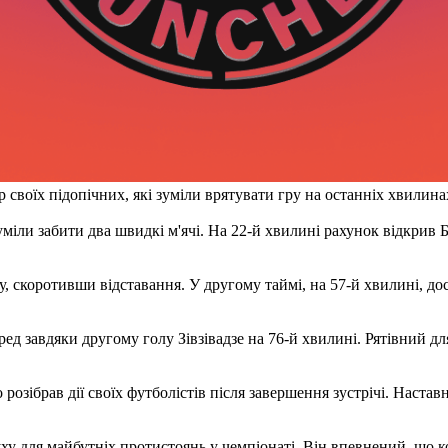
своїх підопічних, які зуміли врятувати гру на останніх хвилина
іли забити два швидкі м'ячі. На 22-й хвилині рахунок відкрив Бу
 скоротивши відставання. У другому таймі, на 57-й хвилині, до
д завдяки другому голу Зівзівадзе на 76-й хвилині. Рятівний для
зібрав дії своїх футболістів після завершення зустрічі. Наставн
ху для майбутніх протистоянь у чемпіонаті. Він впевнений, що 