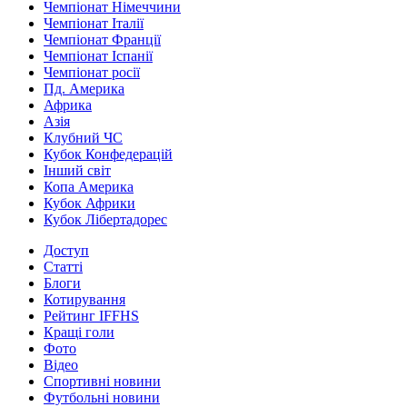
Чемпіонат Німеччини
Чемпіонат Італії
Чемпіонат Франції
Чемпіонат Іспанії
Чемпіонат росії
Пд. Америка
Африка
Азія
Клубний ЧС
Кубок Конфедерацій
Інший світ
Копа Америка
Кубок Африки
Кубок Лібертадорес
Доступ
Статті
Блоги
Котирування
Рейтинг IFFHS
Кращі голи
Фото
Відео
Спортивні новини
Футбольні новини