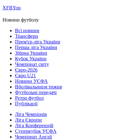
Х
FB
You
Новини футболу
Всі новини
Трансфери
Прем'єр-ліга України
Перша ліга України
Збірна України
Кубок України
Чемпіонат світу
Євро-2026
Євро U21
Новини УЄФА
Вболівальниця тижня
Футбольні передачі
Ретро футбол
Публікації
Ліга Чемпіонів
Ліга Європи
Ліга Конференцій
Суперкубок УЄФА
Чемпіонат Англії