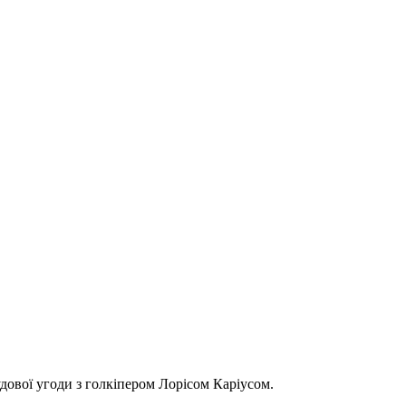
дової угоди з голкіпером Лорісом Каріусом.