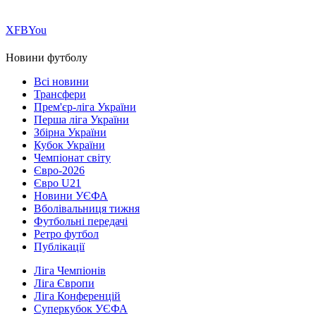
Х
FB
You
Новини футболу
Всі новини
Трансфери
Прем'єр-ліга України
Перша ліга України
Збірна України
Кубок України
Чемпіонат світу
Євро-2026
Євро U21
Новини УЄФА
Вболівальниця тижня
Футбольні передачі
Ретро футбол
Публікації
Ліга Чемпіонів
Ліга Європи
Ліга Конференцій
Суперкубок УЄФА