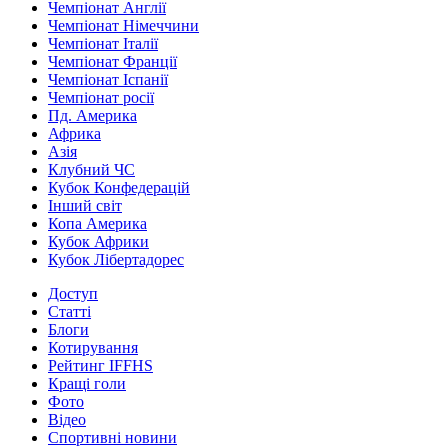
Чемпіонат Англії
Чемпіонат Німеччини
Чемпіонат Італії
Чемпіонат Франції
Чемпіонат Іспанії
Чемпіонат росії
Пд. Америка
Африка
Азія
Клубний ЧС
Кубок Конфедерацій
Інший світ
Копа Америка
Кубок Африки
Кубок Лібертадорес
Доступ
Статті
Блоги
Котирування
Рейтинг IFFHS
Кращі голи
Фото
Відео
Спортивні новини