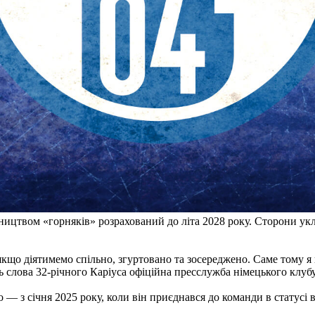
вництвом «горняків» розрахований до літа 2028 року. Сторони ук
якщо діятимемо спільно, згуртовано та зосереджено. Саме тому 
 слова 32-річного Каріуса офіційна пресслужба німецького клубу
 з січня 2025 року, коли він приєднався до команди в статусі в