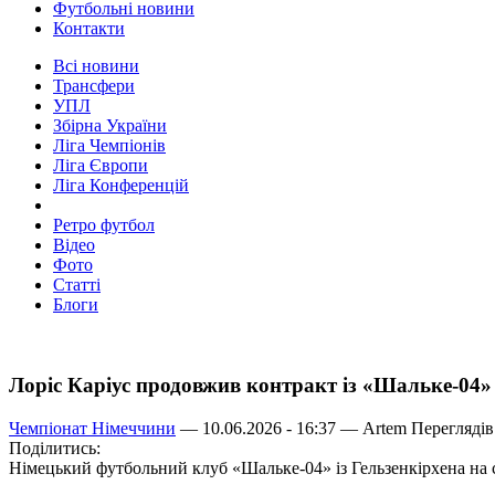
Футбольні новини
Контакти
Всі новини
Трансфери
УПЛ
Збірна України
Ліга Чемпіонів
Ліга Європи
Ліга Конференцій
Ретро футбол
Відео
Фото
Статті
Блоги
Лоріс Каріус продовжив контракт із «Шальке-04»
Чемпіонат Німеччини
— 10.06.2026 - 16:37 —
Artem
Переглядів
Поділитись:
Німецький футбольний клуб «Шальке-04» із Гельзенкірхена на 