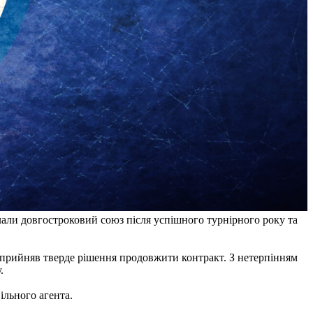
лали довгостроковий союз після успішного турнірного року та
я прийняв тверде рішення продовжити контракт. З нетерпінням
.
ільного агента.