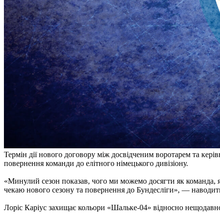
Термін дії нового договору між досвідченим воротарем та кері
повернення команди до елітного німецького дивізіону.
«Минулий сезон показав, чого ми можемо досягти як команда, 
чекаю нового сезону та повернення до Бундесліги», — наводить
Лоріс Каріус захищає кольори «Шальке-04» відносно нещодавно —