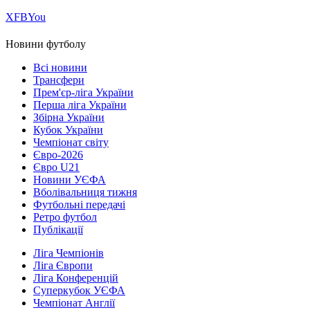
Х
FB
You
Новини футболу
Всі новини
Трансфери
Прем'єр-ліга України
Перша ліга України
Збірна України
Кубок України
Чемпіонат світу
Євро-2026
Євро U21
Новини УЄФА
Вболівальниця тижня
Футбольні передачі
Ретро футбол
Публікації
Ліга Чемпіонів
Ліга Європи
Ліга Конференцій
Суперкубок УЄФА
Чемпіонат Англії