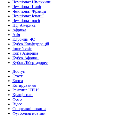
Чемпіонат Німеччини
Чемпіонат Італії
Чемпіонат Франції
Чемпіонат Іспанії
Чемпіонат росії
Пд. Америка
Африка
Азія
Клубний ЧС
Кубок Конфедерацій
Інший світ
Копа Америка
Кубок Африки
Кубок Лібертадорес
Доступ
Статті
Блоги
Котирування
Рейтинг IFFHS
Кращі голи
Фото
Відео
Спортивні новини
Футбольні новини