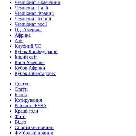
Чемпіонат Німеччини
Чемпіонат Італії
Чемпіонат Франції
Чемпіонат Іспанії
Чемпіонат росії
Пд. Америка
Африка
Азія
Клубний ЧС
Кубок Конфедерацій
Інший світ
Копа Америка
Кубок Африки
Кубок Лібертадорес
Доступ
Статті
Блоги
Котирування
Рейтинг IFFHS
Кращі голи
Фото
Відео
Спортивні новини
Футбольні новини