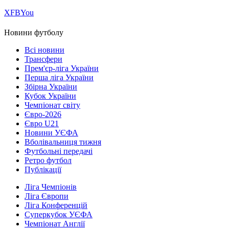
Х
FB
You
Новини футболу
Всі новини
Трансфери
Прем'єр-ліга України
Перша ліга України
Збірна України
Кубок України
Чемпіонат світу
Євро-2026
Євро U21
Новини УЄФА
Вболівальниця тижня
Футбольні передачі
Ретро футбол
Публікації
Ліга Чемпіонів
Ліга Європи
Ліга Конференцій
Суперкубок УЄФА
Чемпіонат Англії