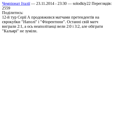
Чемпіонат Італії
— 23.11.2014 - 23:30 —
solodkiy22
Переглядів:
2559
Поділитись:
12-й тур Серії А продовжився матчами претендентів на
єврокубки "Наполі" і "Фіорентини". Останні свій матч
виграли 2:1, а ось неаполітанці вели 2:0 і 3:2, але обіграти
"Кальярі" не зуміли.