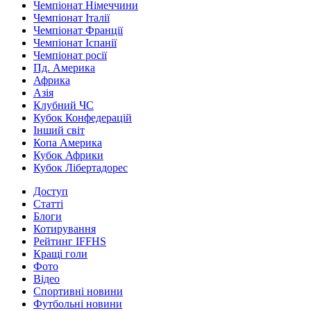
Чемпіонат Німеччини
Чемпіонат Італії
Чемпіонат Франції
Чемпіонат Іспанії
Чемпіонат росії
Пд. Америка
Африка
Азія
Клубний ЧС
Кубок Конфедерацій
Інший світ
Копа Америка
Кубок Африки
Кубок Лібертадорес
Доступ
Статті
Блоги
Котирування
Рейтинг IFFHS
Кращі голи
Фото
Відео
Спортивні новини
Футбольні новини