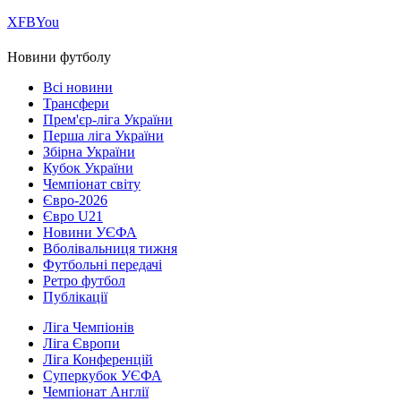
Х
FB
You
Новини футболу
Всі новини
Трансфери
Прем'єр-ліга України
Перша ліга України
Збірна України
Кубок України
Чемпіонат світу
Євро-2026
Євро U21
Новини УЄФА
Вболівальниця тижня
Футбольні передачі
Ретро футбол
Публікації
Ліга Чемпіонів
Ліга Європи
Ліга Конференцій
Суперкубок УЄФА
Чемпіонат Англії