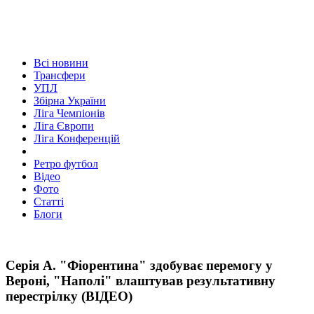
Всі новини
Трансфери
УПЛ
Збірна України
Ліга Чемпіонів
Ліга Європи
Ліга Конференцій
Ретро футбол
Відео
Фото
Статті
Блоги
Серія А. "Фіорентина" здобуває перемогу у
Вероні, "Наполі" влаштував результативну
перестрілку (ВІДЕО)