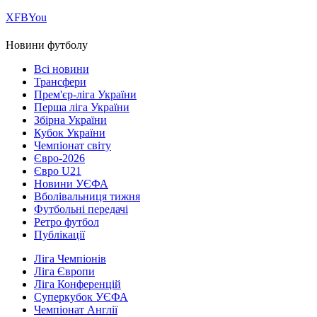
Х
FB
You
Новини футболу
Всі новини
Трансфери
Прем'єр-ліга України
Перша ліга України
Збірна України
Кубок України
Чемпіонат світу
Євро-2026
Євро U21
Новини УЄФА
Вболівальниця тижня
Футбольні передачі
Ретро футбол
Публікації
Ліга Чемпіонів
Ліга Європи
Ліга Конференцій
Суперкубок УЄФА
Чемпіонат Англії