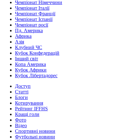
Чемпіонат Німеччини
Чемпіонат Італії
Чемпіонат Франції
Чемпіонат Іспанії
Чемпіонат росії
Пд. Америка
Африка
Азія
Клубний ЧС
Кубок Конфедерацій
Інший світ
Копа Америка
Кубок Африки
Кубок Лібертадорес
Доступ
Статті
Блоги
Котирування
Рейтинг IFFHS
Кращі голи
Фото
Відео
Спортивні новини
Футбольні новини