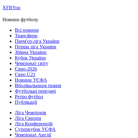
Х
FB
You
Новини футболу
Всі новини
Трансфери
Прем'єр-ліга України
Перша ліга України
Збірна України
Кубок України
Чемпіонат світу
Євро-2026
Євро U21
Новини УЄФА
Вболівальниця тижня
Футбольні передачі
Ретро футбол
Публікації
Ліга Чемпіонів
Ліга Європи
Ліга Конференцій
Суперкубок УЄФА
Чемпіонат Англії