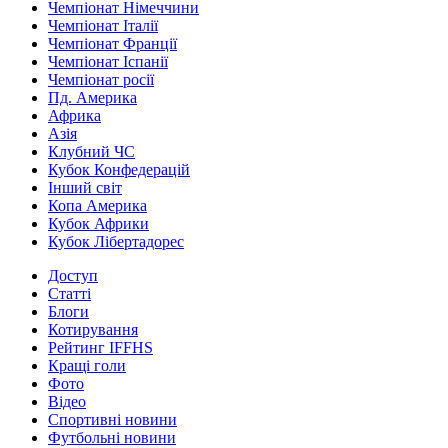
Чемпіонат Німеччини
Чемпіонат Італії
Чемпіонат Франції
Чемпіонат Іспанії
Чемпіонат росії
Пд. Америка
Африка
Азія
Клубний ЧС
Кубок Конфедерацій
Інший світ
Копа Америка
Кубок Африки
Кубок Лібертадорес
Доступ
Статті
Блоги
Котирування
Рейтинг IFFHS
Кращі голи
Фото
Відео
Спортивні новини
Футбольні новини