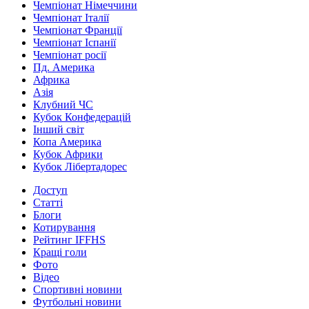
Чемпіонат Німеччини
Чемпіонат Італії
Чемпіонат Франції
Чемпіонат Іспанії
Чемпіонат росії
Пд. Америка
Африка
Азія
Клубний ЧС
Кубок Конфедерацій
Інший світ
Копа Америка
Кубок Африки
Кубок Лібертадорес
Доступ
Статті
Блоги
Котирування
Рейтинг IFFHS
Кращі голи
Фото
Відео
Спортивні новини
Футбольні новини