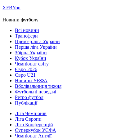
Х
FB
You
Новини футболу
Всі новини
Трансфери
Прем'єр-ліга України
Перша ліга України
Збірна України
Кубок України
Чемпіонат світу
Євро-2026
Євро U21
Новини УЄФА
Вболівальниця тижня
Футбольні передачі
Ретро футбол
Публікації
Ліга Чемпіонів
Ліга Європи
Ліга Конференцій
Суперкубок УЄФА
Чемпіонат Англії