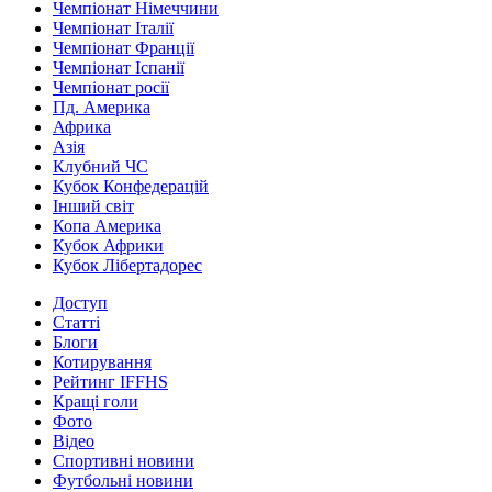
Чемпіонат Німеччини
Чемпіонат Італії
Чемпіонат Франції
Чемпіонат Іспанії
Чемпіонат росії
Пд. Америка
Африка
Азія
Клубний ЧС
Кубок Конфедерацій
Інший світ
Копа Америка
Кубок Африки
Кубок Лібертадорес
Доступ
Статті
Блоги
Котирування
Рейтинг IFFHS
Кращі голи
Фото
Відео
Спортивні новини
Футбольні новини