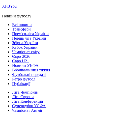
Х
FB
You
Новини футболу
Всі новини
Трансфери
Прем'єр-ліга України
Перша ліга України
Збірна України
Кубок України
Чемпіонат світу
Євро-2026
Євро U21
Новини УЄФА
Вболівальниця тижня
Футбольні передачі
Ретро футбол
Публікації
Ліга Чемпіонів
Ліга Європи
Ліга Конференцій
Суперкубок УЄФА
Чемпіонат Англії