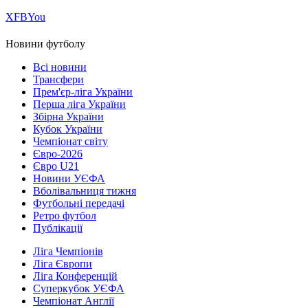
Х
FB
You
Новини футболу
Всі новини
Трансфери
Прем'єр-ліга України
Перша ліга України
Збірна України
Кубок України
Чемпіонат світу
Євро-2026
Євро U21
Новини УЄФА
Вболівальниця тижня
Футбольні передачі
Ретро футбол
Публікації
Ліга Чемпіонів
Ліга Європи
Ліга Конференцій
Суперкубок УЄФА
Чемпіонат Англії