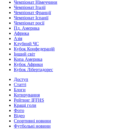
Чемпіонат Німеччини
Чемпіонат Італії
Чемпіонат Франції
Чемпіонат Іспанії
Чемпіонат росії
Пд. Америка
Африка
Азія
Клубний ЧС
Кубок Конфедерацій
Інший світ
Копа Америка
Кубок Африки
Кубок Лібертадорес
Доступ
Статті
Блоги
Котирування
Рейтинг IFFHS
Кращі голи
Фото
Відео
Спортивні новини
Футбольні новини