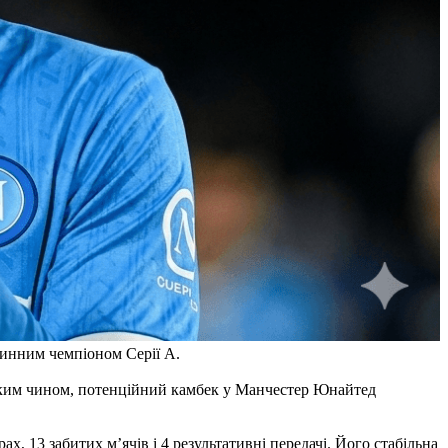
чинним чемпіоном Серії А.
Таким чином, потенційний камбек у Манчестер Юнайтед
х, 13 забитих м’ячів і 4 результативні передачі. Його стабільна