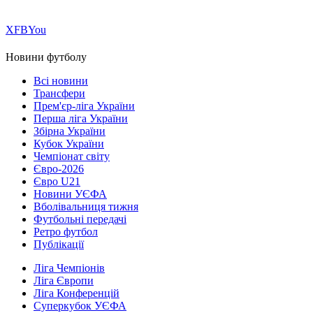
Х
FB
You
Новини футболу
Всі новини
Трансфери
Прем'єр-ліга України
Перша ліга України
Збірна України
Кубок України
Чемпіонат світу
Євро-2026
Євро U21
Новини УЄФА
Вболівальниця тижня
Футбольні передачі
Ретро футбол
Публікації
Ліга Чемпіонів
Ліга Європи
Ліга Конференцій
Суперкубок УЄФА