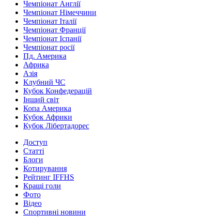
Чемпіонат Англії
Чемпіонат Німеччини
Чемпіонат Італії
Чемпіонат Франції
Чемпіонат Іспанії
Чемпіонат росії
Пд. Америка
Африка
Азія
Клубний ЧС
Кубок Конфедерацій
Інший світ
Копа Америка
Кубок Африки
Кубок Лібертадорес
Доступ
Статті
Блоги
Котирування
Рейтинг IFFHS
Кращі голи
Фото
Відео
Спортивні новини