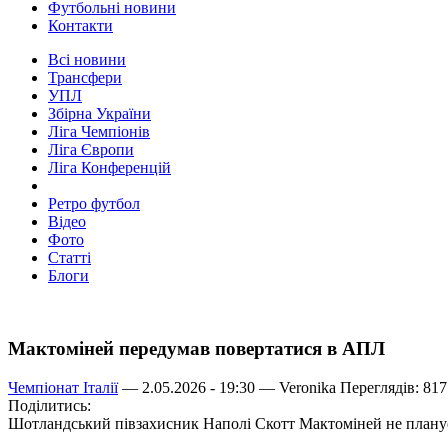
Футбольні новини
Контакти
Всі новини
Трансфери
УПЛ
Збірна України
Ліга Чемпіонів
Ліга Європи
Ліга Конференцій
Ретро футбол
Відео
Фото
Статті
Блоги
Мактоміней передумав повертатися в АПЛ
Чемпіонат Італії
— 2.05.2026 - 19:30 —
Veronika
Переглядів: 817
Поділитись:
Шотландський півзахисник Наполі Скотт Мактоміней не планує