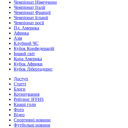
Чемпіонат Німеччини
Чемпіонат Італії
Чемпіонат Франції
Чемпіонат Іспанії
Чемпіонат росії
Пд. Америка
Африка
Азія
Клубний ЧС
Кубок Конфедерацій
Інший світ
Копа Америка
Кубок Африки
Кубок Лібертадорес
Доступ
Статті
Блоги
Котирування
Рейтинг IFFHS
Кращі голи
Фото
Відео
Спортивні новини
Футбольні новини