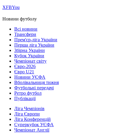
Х
FB
You
Новини футболу
Всі новини
Трансфери
Прем'єр-ліга України
Перша ліга України
Збірна України
Кубок України
Чемпіонат світу
Євро-2026
Євро U21
Новини УЄФА
Вболівальниця тижня
Футбольні передачі
Ретро футбол
Публікації
Ліга Чемпіонів
Ліга Європи
Ліга Конференцій
Суперкубок УЄФА
Чемпіонат Англії