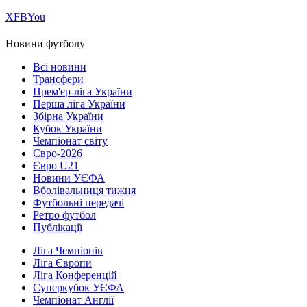
Х
FB
You
Новини футболу
Всі новини
Трансфери
Прем'єр-ліга України
Перша ліга України
Збірна України
Кубок України
Чемпіонат світу
Євро-2026
Євро U21
Новини УЄФА
Вболівальниця тижня
Футбольні передачі
Ретро футбол
Публікації
Ліга Чемпіонів
Ліга Європи
Ліга Конференцій
Суперкубок УЄФА
Чемпіонат Англії