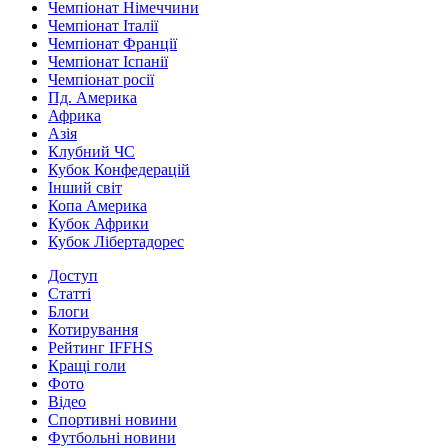
Чемпіонат Німеччини
Чемпіонат Італії
Чемпіонат Франції
Чемпіонат Іспанії
Чемпіонат росії
Пд. Америка
Африка
Азія
Клубний ЧС
Кубок Конфедерацій
Інший світ
Копа Америка
Кубок Африки
Кубок Лібертадорес
Доступ
Статті
Блоги
Котирування
Рейтинг IFFHS
Кращі голи
Фото
Відео
Спортивні новини
Футбольні новини