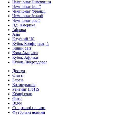
Чемпіонат Німеччини
Чемпіонат Італії
Чемпіонат Франції
Чемпіонат Іспанії
Чемпіонат росії
Пд. Америка
Африка
Азія
Клубний ЧС
Кубок Конфедерацій
Інший світ
Копа Америка
Кубок Африки
Кубок Лібертадорес
Доступ
Статті
Блоги
Котирування
Рейтинг IFFHS
Кращі голи
Фото
Відео
Спортивні новини
Футбольні новини