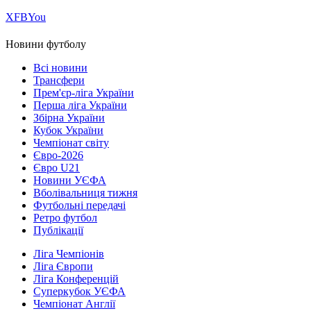
Х
FB
You
Новини футболу
Всі новини
Трансфери
Прем'єр-ліга України
Перша ліга України
Збірна України
Кубок України
Чемпіонат світу
Євро-2026
Євро U21
Новини УЄФА
Вболівальниця тижня
Футбольні передачі
Ретро футбол
Публікації
Ліга Чемпіонів
Ліга Європи
Ліга Конференцій
Суперкубок УЄФА
Чемпіонат Англії