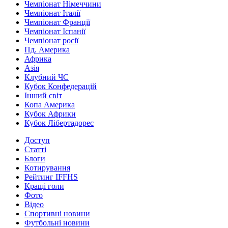
Чемпіонат Німеччини
Чемпіонат Італії
Чемпіонат Франції
Чемпіонат Іспанії
Чемпіонат росії
Пд. Америка
Африка
Азія
Клубний ЧС
Кубок Конфедерацій
Інший світ
Копа Америка
Кубок Африки
Кубок Лібертадорес
Доступ
Статті
Блоги
Котирування
Рейтинг IFFHS
Кращі голи
Фото
Відео
Спортивні новини
Футбольні новини