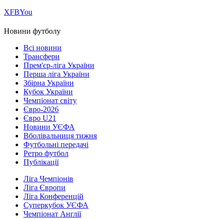
Х
FB
You
Новини футболу
Всі новини
Трансфери
Прем'єр-ліга України
Перша ліга України
Збірна України
Кубок України
Чемпіонат світу
Євро-2026
Євро U21
Новини УЄФА
Вболівальниця тижня
Футбольні передачі
Ретро футбол
Публікації
Ліга Чемпіонів
Ліга Європи
Ліга Конференцій
Суперкубок УЄФА
Чемпіонат Англії