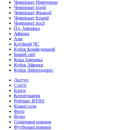
Чемпіонат Німеччини
Чемпіонат Італії
Чемпіонат Франції
Чемпіонат Іспанії
Чемпіонат росії
Пд. Америка
Африка
Азія
Клубний ЧС
Кубок Конфедерацій
Інший світ
Копа Америка
Кубок Африки
Кубок Лібертадорес
Доступ
Статті
Блоги
Котирування
Рейтинг IFFHS
Кращі голи
Фото
Відео
Спортивні новини
Футбольні новини