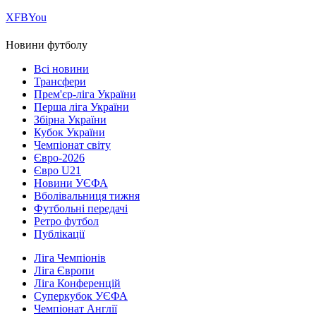
Х
FB
You
Новини футболу
Всі новини
Трансфери
Прем'єр-ліга України
Перша ліга України
Збірна України
Кубок України
Чемпіонат світу
Євро-2026
Євро U21
Новини УЄФА
Вболівальниця тижня
Футбольні передачі
Ретро футбол
Публікації
Ліга Чемпіонів
Ліга Європи
Ліга Конференцій
Суперкубок УЄФА
Чемпіонат Англії