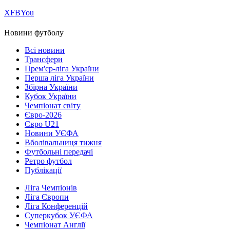
Х
FB
You
Новини футболу
Всі новини
Трансфери
Прем'єр-ліга України
Перша ліга України
Збірна України
Кубок України
Чемпіонат світу
Євро-2026
Євро U21
Новини УЄФА
Вболівальниця тижня
Футбольні передачі
Ретро футбол
Публікації
Ліга Чемпіонів
Ліга Європи
Ліга Конференцій
Суперкубок УЄФА
Чемпіонат Англії