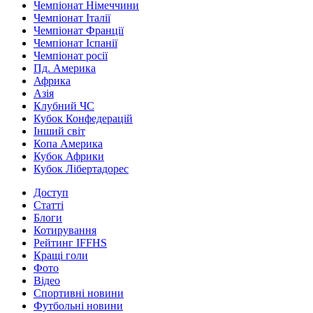
Чемпіонат Німеччини
Чемпіонат Італії
Чемпіонат Франції
Чемпіонат Іспанії
Чемпіонат росії
Пд. Америка
Африка
Азія
Клубний ЧС
Кубок Конфедерацій
Інший світ
Копа Америка
Кубок Африки
Кубок Лібертадорес
Доступ
Статті
Блоги
Котирування
Рейтинг IFFHS
Кращі голи
Фото
Відео
Спортивні новини
Футбольні новини