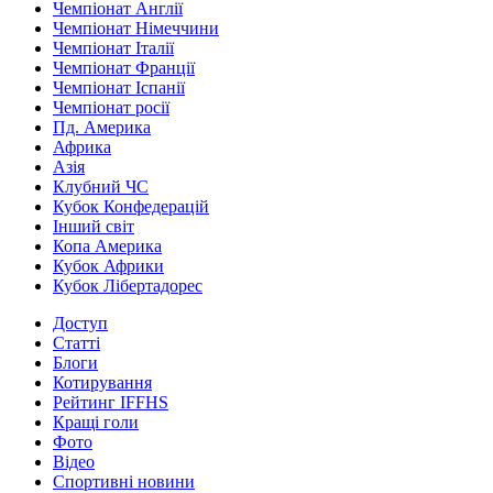
Чемпіонат Англії
Чемпіонат Німеччини
Чемпіонат Італії
Чемпіонат Франції
Чемпіонат Іспанії
Чемпіонат росії
Пд. Америка
Африка
Азія
Клубний ЧС
Кубок Конфедерацій
Інший світ
Копа Америка
Кубок Африки
Кубок Лібертадорес
Доступ
Статті
Блоги
Котирування
Рейтинг IFFHS
Кращі голи
Фото
Відео
Спортивні новини