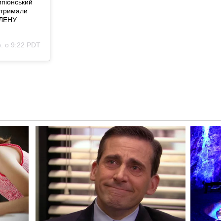
мпіонський
 отримали
АЛЕНУ
. о 9:22 PDT