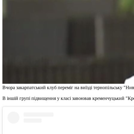
Вчора закарпатський клуб переміг на виїзді тернопільську "Ниву
В іншій групі підвищення у класі завоював кременчуцький "Кр