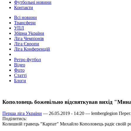
Футбольні новини
Контакти
Всі новини
Трансфери
УПЛ
Збірна України
Ліга Чемпіонів
Ліга Європи
Ліга Конференцій
Ретро футбол
Відео
Фото
Статті
Блоги
Кополовець божевільно відсвяткував вихід "Мин
Перша ліга України
— 26.05.2019 - 14:20 —
lemberglegion
Перегл
Поділитись:
Колишній гравець "Карпат" Михайло Кополовець радіє своїй ро