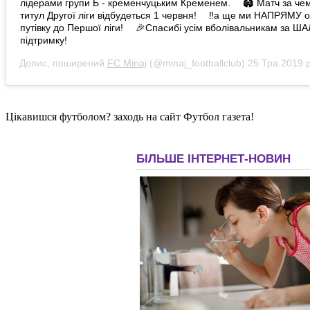
лідерами групи Б - кременчуцьким Кременем. ⠀ 🏟 Матч за че
титул Другої ліги відбудеться 1 червня! ⠀ ‼️а ще ми НАПРЯМУ
путівку до Першої ліги! ⠀ 🎉Спасибі усім вболівальникам за Ш
підтримку!
Допис, поширений
FC Minaj
(@minaj_footballclub)
25 Тра 2019 р
Цікавишся футболом? заходь на сайт Футбол газета!