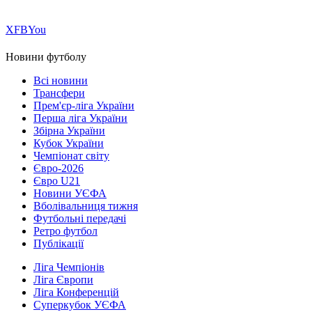
Х
FB
You
Новини футболу
Всі новини
Трансфери
Прем'єр-ліга України
Перша ліга України
Збірна України
Кубок України
Чемпіонат світу
Євро-2026
Євро U21
Новини УЄФА
Вболівальниця тижня
Футбольні передачі
Ретро футбол
Публікації
Ліга Чемпіонів
Ліга Європи
Ліга Конференцій
Суперкубок УЄФА