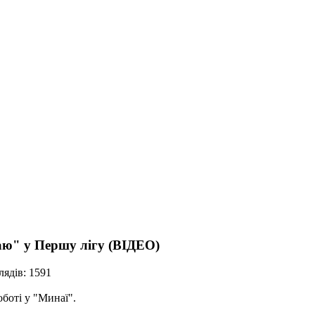
аю" у Першу лігу (ВІДЕО)
ядів: 1591
боті у "Минаї".