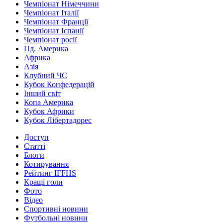
Чемпіонат Німеччини
Чемпіонат Італії
Чемпіонат Франції
Чемпіонат Іспанії
Чемпіонат росії
Пд. Америка
Африка
Азія
Клубний ЧС
Кубок Конфедерацій
Інший світ
Копа Америка
Кубок Африки
Кубок Лібертадорес
Доступ
Статті
Блоги
Котирування
Рейтинг IFFHS
Кращі голи
Фото
Відео
Спортивні новини
Футбольні новини