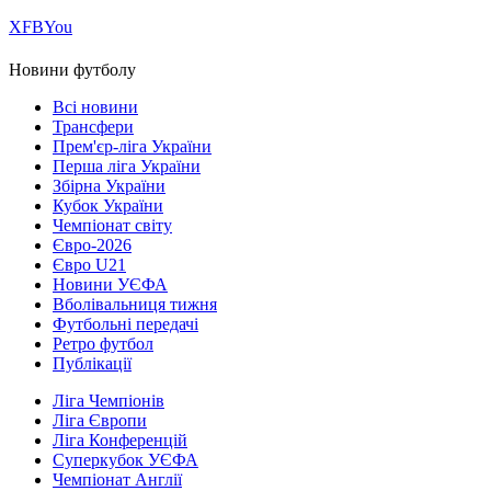
Х
FB
You
Новини футболу
Всі новини
Трансфери
Прем'єр-ліга України
Перша ліга України
Збірна України
Кубок України
Чемпіонат світу
Євро-2026
Євро U21
Новини УЄФА
Вболівальниця тижня
Футбольні передачі
Ретро футбол
Публікації
Ліга Чемпіонів
Ліга Європи
Ліга Конференцій
Суперкубок УЄФА
Чемпіонат Англії