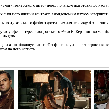
у зміну тренерського штабу перед початком підготовки до наступ
кільки його чинний контракт із лондонським клубом завершуєтьс
ь португальського фахівця доступним для переходу без значних
ває у сфері інтересів лондонського «Челсі». Керівництво «синіх
 106 днів.
 що значно підвищує шанси «Бенфіки» на успішне завершення пе
нтом на його користь.