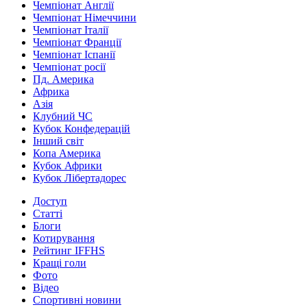
Чемпіонат Англії
Чемпіонат Німеччини
Чемпіонат Італії
Чемпіонат Франції
Чемпіонат Іспанії
Чемпіонат росії
Пд. Америка
Африка
Азія
Клубний ЧС
Кубок Конфедерацій
Інший світ
Копа Америка
Кубок Африки
Кубок Лібертадорес
Доступ
Статті
Блоги
Котирування
Рейтинг IFFHS
Кращі голи
Фото
Відео
Спортивні новини