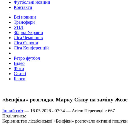
Футбольні новини
Контакти
Всі новини
Трансфери
УПЛ
Збірна України
Ліга Чемпіонів
Ліга Європи
Ліга Конференцій
Ретро футбол
Відео
Фото
Статті
Блоги
«Бенфіка» розглядає Марку Сілву на заміну Жоз
Інший світ
— 16.05.2026 - 07:34 —
Artem
Переглядів: 667
Поділитись:
Керівництво лісабонської «Бенфіки» розпочало активні пошуки