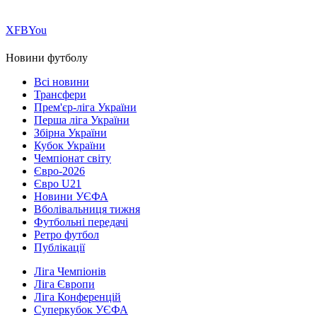
Х
FB
You
Новини футболу
Всі новини
Трансфери
Прем'єр-ліга України
Перша ліга України
Збірна України
Кубок України
Чемпіонат світу
Євро-2026
Євро U21
Новини УЄФА
Вболівальниця тижня
Футбольні передачі
Ретро футбол
Публікації
Ліга Чемпіонів
Ліга Європи
Ліга Конференцій
Суперкубок УЄФА