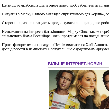
Це змушує лісабонців діяти оперативно, щоб забезпечити плавн
Ситуація з Марку Сілвою виглядає сприятливою для «орлів», ос
Сторони наразі не планують продовжувати співпрацю, що робит
Незважаючи на інтерес з батьківщини, Марку Сілва також перебу
звільненого Ліама Росенйора, який протримався на посаді лише
Проте фаворитом на посаду в «Челсі» вважається Хабі Алонсо,
досвід роботи в чемпіонаті Португалії, що є додатковим аргуме