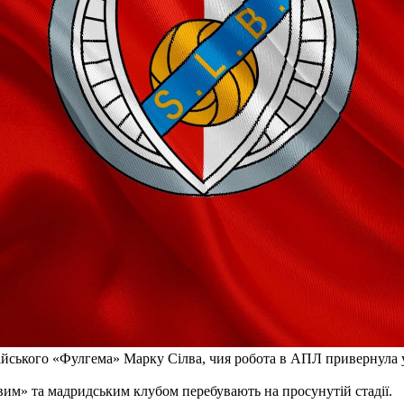
йського «Фулгема» Марку Сілва, чия робота в АПЛ привернула у
вим» та мадридським клубом перебувають на просунутій стадії.