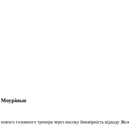
е Моурінью
 нового головного тренера через високу ймовірність відходу Жо