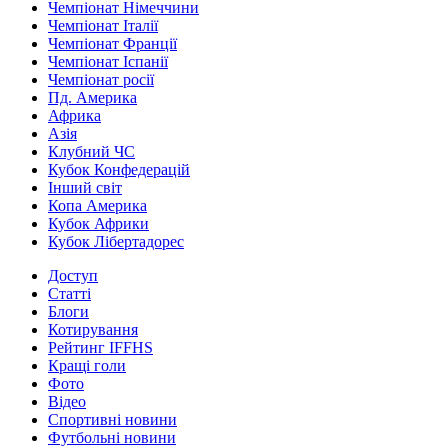
Чемпіонат Німеччини
Чемпіонат Італії
Чемпіонат Франції
Чемпіонат Іспанії
Чемпіонат росії
Пд. Америка
Африка
Азія
Клубний ЧС
Кубок Конфедерацій
Інший світ
Копа Америка
Кубок Африки
Кубок Лібертадорес
Доступ
Статті
Блоги
Котирування
Рейтинг IFFHS
Кращі голи
Фото
Відео
Спортивні новини
Футбольні новини