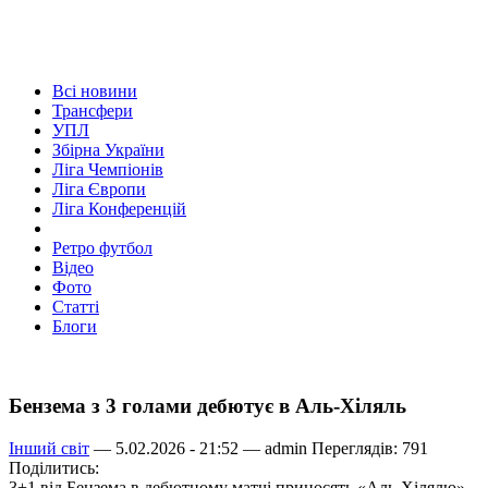
Всі новини
Трансфери
УПЛ
Збірна України
Ліга Чемпіонів
Ліга Європи
Ліга Конференцій
Ретро футбол
Відео
Фото
Статті
Блоги
Бензема з 3 голами дебютує в Аль-Хіляль
Інший світ
— 5.02.2026 - 21:52 —
admin
Переглядів: 791
Поділитись:
3+1 від Бензема в дебютному матчі приносять «Аль-Хілялю»