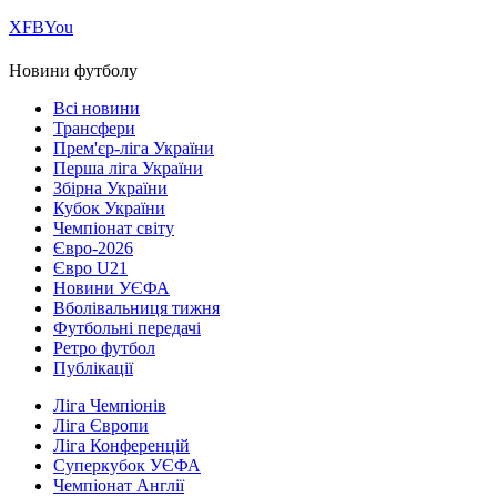
Х
FB
You
Новини футболу
Всі новини
Трансфери
Прем'єр-ліга України
Перша ліга України
Збірна України
Кубок України
Чемпіонат світу
Євро-2026
Євро U21
Новини УЄФА
Вболівальниця тижня
Футбольні передачі
Ретро футбол
Публікації
Ліга Чемпіонів
Ліга Європи
Ліга Конференцій
Суперкубок УЄФА
Чемпіонат Англії