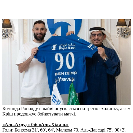
Команда Роналду в лайві опускається на третю сходинку, а сам
Кріш продовжує бойкотувати матчі.
«Аль-Ахдуд» 0:6 «Аль-Хіляль»
Голи: Бензема 31', 60', 64', Малком 70, Аль-Давсарі 75', 90+3'.