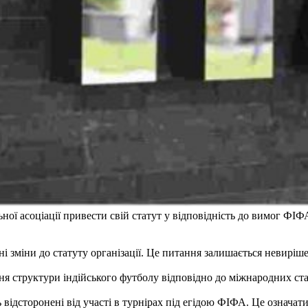
ої асоціації привести свій статут у відповідність до вимог ФІФ
 зміни до статуту організації. Це питання залишається невирішен
 структури індійського футболу відповідно до міжнародних ста
ть відсторонені від участі в турнірах під егідою ФІФА. Це означа