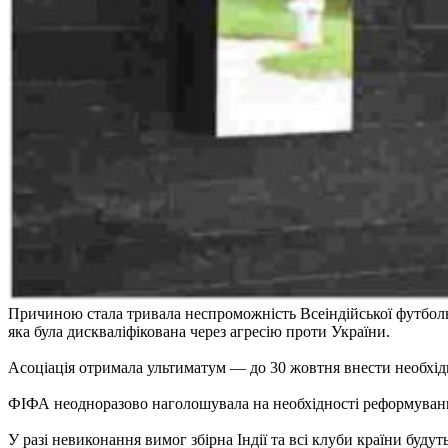
Причиною стала тривала неспроможність Всеіндійської футбольн
яка була дискваліфікована через агресію проти України.
Асоціація отримала ультиматум — до 30 жовтня внести необхідні
ФІФА неодноразово наголошувала на необхідності реформування
У разі невиконання вимог збірна Індії та всі клуби країни буду