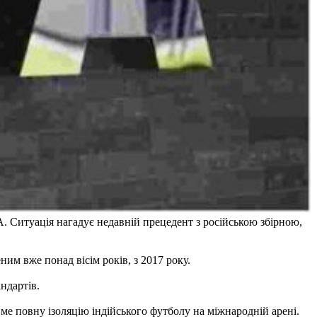
А. Ситуація нагадує недавній прецедент з російською збірною,
им вже понад вісім років, з 2017 року.
ндартів.
тиме повну ізоляцію індійського футболу на міжнародній арені.