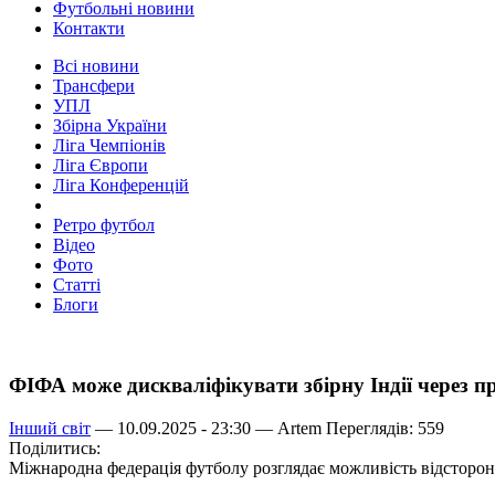
Футбольні новини
Контакти
Всі новини
Трансфери
УПЛ
Збірна України
Ліга Чемпіонів
Ліга Європи
Ліга Конференцій
Ретро футбол
Відео
Фото
Статті
Блоги
ФІФА може дискваліфікувати збірну Індії через п
Інший світ
— 10.09.2025 - 23:30 —
Artem
Переглядів: 559
Поділитись:
Міжнародна федерація футболу розглядає можливість відстороне