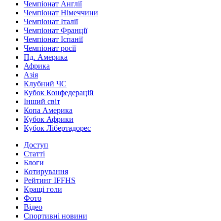
Чемпіонат Англії
Чемпіонат Німеччини
Чемпіонат Італії
Чемпіонат Франції
Чемпіонат Іспанії
Чемпіонат росії
Пд. Америка
Африка
Азія
Клубний ЧС
Кубок Конфедерацій
Інший світ
Копа Америка
Кубок Африки
Кубок Лібертадорес
Доступ
Статті
Блоги
Котирування
Рейтинг IFFHS
Кращі голи
Фото
Відео
Спортивні новини