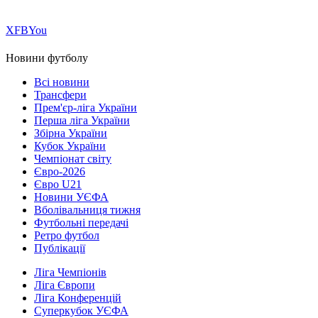
Х
FB
You
Новини футболу
Всі новини
Трансфери
Прем'єр-ліга України
Перша ліга України
Збірна України
Кубок України
Чемпіонат світу
Євро-2026
Євро U21
Новини УЄФА
Вболівальниця тижня
Футбольні передачі
Ретро футбол
Публікації
Ліга Чемпіонів
Ліга Європи
Ліга Конференцій
Суперкубок УЄФА