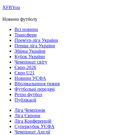
Х
FB
You
Новини футболу
Всі новини
Трансфери
Прем'єр-ліга України
Перша ліга України
Збірна України
Кубок України
Чемпіонат світу
Євро-2026
Євро U21
Новини УЄФА
Вболівальниця тижня
Футбольні передачі
Ретро футбол
Публікації
Ліга Чемпіонів
Ліга Європи
Ліга Конференцій
Суперкубок УЄФА
Чемпіонат Англії