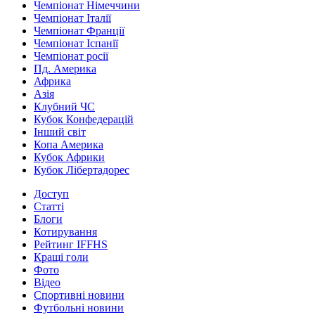
Чемпіонат Німеччини
Чемпіонат Італії
Чемпіонат Франції
Чемпіонат Іспанії
Чемпіонат росії
Пд. Америка
Африка
Азія
Клубний ЧС
Кубок Конфедерацій
Інший світ
Копа Америка
Кубок Африки
Кубок Лібертадорес
Доступ
Статті
Блоги
Котирування
Рейтинг IFFHS
Кращі голи
Фото
Відео
Спортивні новини
Футбольні новини