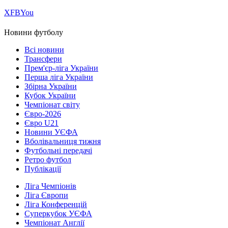
Х
FB
You
Новини футболу
Всі новини
Трансфери
Прем'єр-ліга України
Перша ліга України
Збірна України
Кубок України
Чемпіонат світу
Євро-2026
Євро U21
Новини УЄФА
Вболівальниця тижня
Футбольні передачі
Ретро футбол
Публікації
Ліга Чемпіонів
Ліга Європи
Ліга Конференцій
Суперкубок УЄФА
Чемпіонат Англії