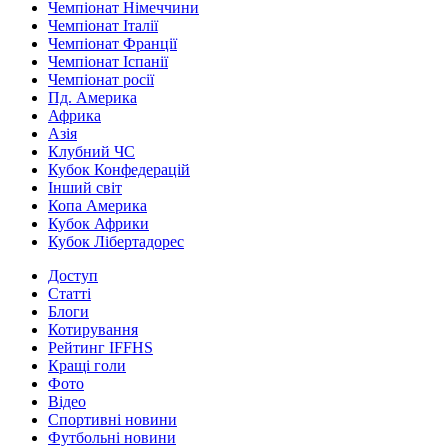
Чемпіонат Німеччини
Чемпіонат Італії
Чемпіонат Франції
Чемпіонат Іспанії
Чемпіонат росії
Пд. Америка
Африка
Азія
Клубний ЧС
Кубок Конфедерацій
Інший світ
Копа Америка
Кубок Африки
Кубок Лібертадорес
Доступ
Статті
Блоги
Котирування
Рейтинг IFFHS
Кращі голи
Фото
Відео
Спортивні новини
Футбольні новини