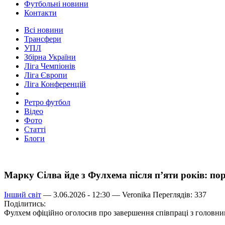
Футбольні новини
Контакти
Всі новини
Трансфери
УПЛ
Збірна України
Ліга Чемпіонів
Ліга Європи
Ліга Конференцій
Ретро футбол
Відео
Фото
Статті
Блоги
Марку Сілва йде з Фулхема після п’яти років: по
Інший світ
— 3.06.2026 - 12:30 —
Veronika
Переглядів: 337
Поділитись:
Фулхем офіційно оголосив про завершення співпраці з головн