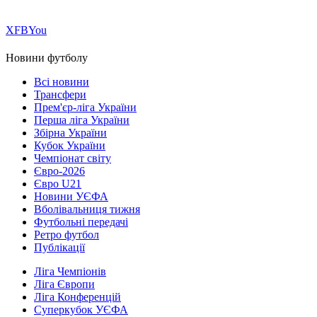
Х
FB
You
Новини футболу
Всі новини
Трансфери
Прем'єр-ліга України
Перша ліга України
Збірна України
Кубок України
Чемпіонат світу
Євро-2026
Євро U21
Новини УЄФА
Вболівальниця тижня
Футбольні передачі
Ретро футбол
Публікації
Ліга Чемпіонів
Ліга Європи
Ліга Конференцій
Суперкубок УЄФА