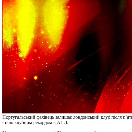
Португальський фахівець залишає лондонський клуб після п’ятир
стало клубним рекордом в АПЛ.