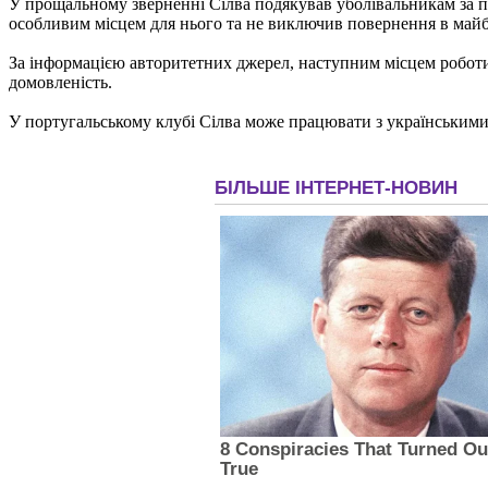
У прощальному зверненні Сілва подякував уболівальникам за пі
особливим місцем для нього та не виключив повернення в май
За інформацією авторитетних джерел, наступним місцем роботи 
домовленість.
У португальському клубі Сілва може працювати з українськими