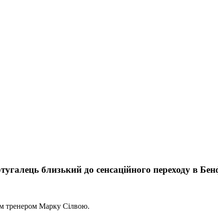
ртугалець близький до сенсаційного переходу в Бен
им тренером Марку Сілвою.