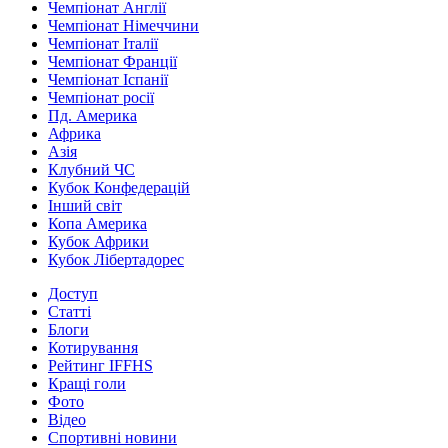
Чемпіонат Англії
Чемпіонат Німеччини
Чемпіонат Італії
Чемпіонат Франції
Чемпіонат Іспанії
Чемпіонат росії
Пд. Америка
Африка
Азія
Клубний ЧС
Кубок Конфедерацій
Інший світ
Копа Америка
Кубок Африки
Кубок Лібертадорес
Доступ
Статті
Блоги
Котирування
Рейтинг IFFHS
Кращі голи
Фото
Відео
Спортивні новини