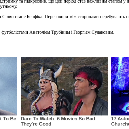
дтримку та підкреслив, що цей період став важливим етапом у й
бутньому.
Сілви стане Бенфіка. Переговори між сторонами перебувають на 
 футболістами Анатолієм Трубіним і Георгієм Судаковим.