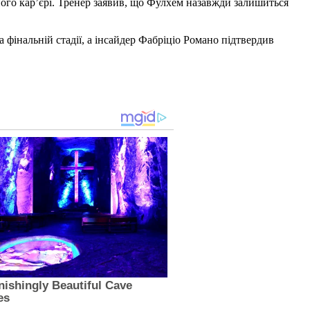
ого кар’єрі. Тренер заявив, що Фулхем назавжди залишиться
фінальній стадії, а інсайдер Фабріціо Романо підтвердив