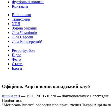
Футбольні новини
Контакти
Всі новини
Трансфери
УПЛ
Збірна України
Ліга Чемпіонів
Ліга Європи
Ліга Конференцій
Ретро футбол
Відео
Фото
Статті
Блоги
Офіційно. Анрі очолив канадський клуб
Інший світ
— 15.11.2019 - 01:20 —
dmytrokorotayev
Переглядів: 
Поділитись:
"Монреаль Імпект" оголосив про призначення Тьєррі Анрі на по