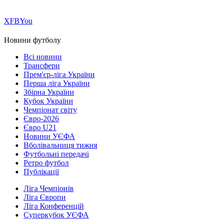
Х
FB
You
Новини футболу
Всі новини
Трансфери
Прем'єр-ліга України
Перша ліга України
Збірна України
Кубок України
Чемпіонат світу
Євро-2026
Євро U21
Новини УЄФА
Вболівальниця тижня
Футбольні передачі
Ретро футбол
Публікації
Ліга Чемпіонів
Ліга Європи
Ліга Конференцій
Суперкубок УЄФА