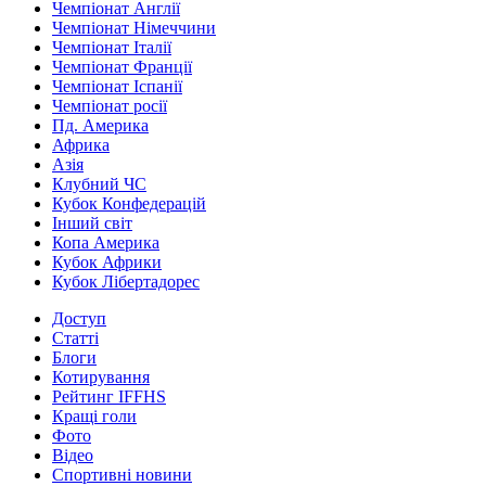
Чемпіонат Англії
Чемпіонат Німеччини
Чемпіонат Італії
Чемпіонат Франції
Чемпіонат Іспанії
Чемпіонат росії
Пд. Америка
Африка
Азія
Клубний ЧС
Кубок Конфедерацій
Інший світ
Копа Америка
Кубок Африки
Кубок Лібертадорес
Доступ
Статті
Блоги
Котирування
Рейтинг IFFHS
Кращі голи
Фото
Відео
Спортивні новини