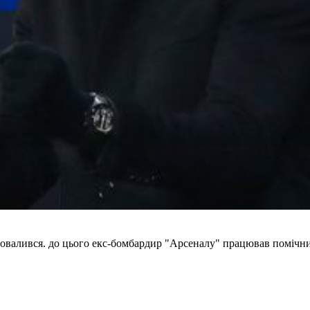
овалився. до цього екс-бомбардир "Арсеналу" працював помічник