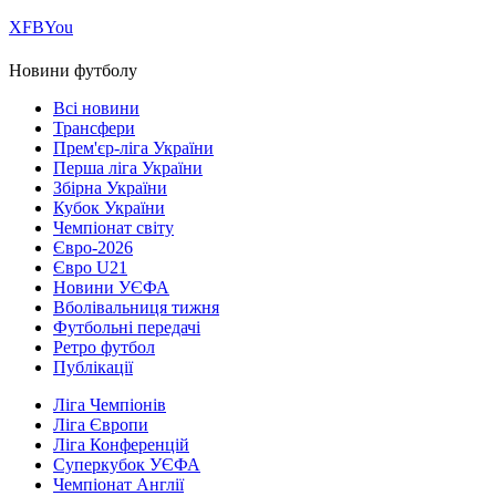
Х
FB
You
Новини футболу
Всі новини
Трансфери
Прем'єр-ліга України
Перша ліга України
Збірна України
Кубок України
Чемпіонат світу
Євро-2026
Євро U21
Новини УЄФА
Вболівальниця тижня
Футбольні передачі
Ретро футбол
Публікації
Ліга Чемпіонів
Ліга Європи
Ліга Конференцій
Суперкубок УЄФА
Чемпіонат Англії