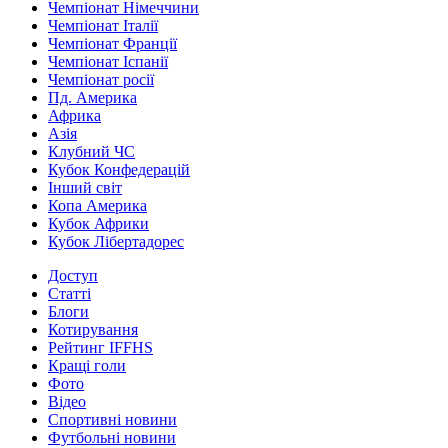
Чемпіонат Німеччини
Чемпіонат Італії
Чемпіонат Франції
Чемпіонат Іспанії
Чемпіонат росії
Пд. Америка
Африка
Азія
Клубний ЧС
Кубок Конфедерацій
Інший світ
Копа Америка
Кубок Африки
Кубок Лібертадорес
Доступ
Статті
Блоги
Котирування
Рейтинг IFFHS
Кращі голи
Фото
Відео
Спортивні новини
Футбольні новини