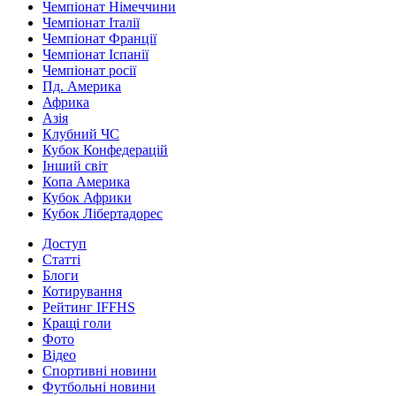
Чемпіонат Німеччини
Чемпіонат Італії
Чемпіонат Франції
Чемпіонат Іспанії
Чемпіонат росії
Пд. Америка
Африка
Азія
Клубний ЧС
Кубок Конфедерацій
Інший світ
Копа Америка
Кубок Африки
Кубок Лібертадорес
Доступ
Статті
Блоги
Котирування
Рейтинг IFFHS
Кращі голи
Фото
Відео
Спортивні новини
Футбольні новини