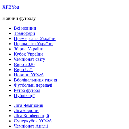
Х
FB
You
Новини футболу
Всі новини
Трансфери
Прем'єр-ліга України
Перша ліга України
Збірна України
Кубок України
Чемпіонат світу
Євро-2026
Євро U21
Новини УЄФА
Вболівальниця тижня
Футбольні передачі
Ретро футбол
Публікації
Ліга Чемпіонів
Ліга Європи
Ліга Конференцій
Суперкубок УЄФА
Чемпіонат Англії