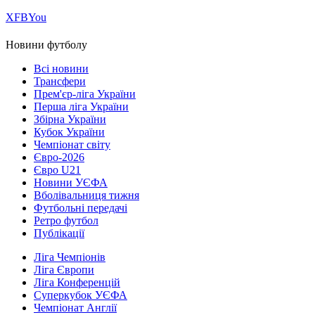
Х
FB
You
Новини футболу
Всі новини
Трансфери
Прем'єр-ліга України
Перша ліга України
Збірна України
Кубок України
Чемпіонат світу
Євро-2026
Євро U21
Новини УЄФА
Вболівальниця тижня
Футбольні передачі
Ретро футбол
Публікації
Ліга Чемпіонів
Ліга Європи
Ліга Конференцій
Суперкубок УЄФА
Чемпіонат Англії