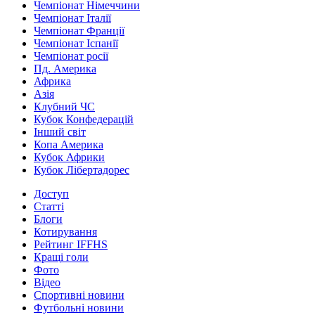
Чемпіонат Німеччини
Чемпіонат Італії
Чемпіонат Франції
Чемпіонат Іспанії
Чемпіонат росії
Пд. Америка
Африка
Азія
Клубний ЧС
Кубок Конфедерацій
Інший світ
Копа Америка
Кубок Африки
Кубок Лібертадорес
Доступ
Статті
Блоги
Котирування
Рейтинг IFFHS
Кращі голи
Фото
Відео
Спортивні новини
Футбольні новини