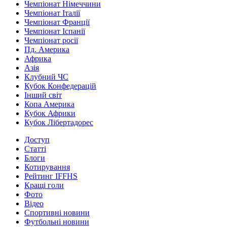
Чемпіонат Німеччини
Чемпіонат Італії
Чемпіонат Франції
Чемпіонат Іспанії
Чемпіонат росії
Пд. Америка
Африка
Азія
Клубний ЧС
Кубок Конфедерацій
Інший світ
Копа Америка
Кубок Африки
Кубок Лібертадорес
Доступ
Статті
Блоги
Котирування
Рейтинг IFFHS
Кращі голи
Фото
Відео
Спортивні новини
Футбольні новини