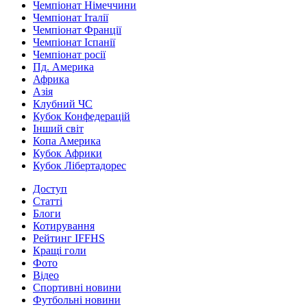
Чемпіонат Німеччини
Чемпіонат Італії
Чемпіонат Франції
Чемпіонат Іспанії
Чемпіонат росії
Пд. Америка
Африка
Азія
Клубний ЧС
Кубок Конфедерацій
Інший світ
Копа Америка
Кубок Африки
Кубок Лібертадорес
Доступ
Статті
Блоги
Котирування
Рейтинг IFFHS
Кращі голи
Фото
Відео
Спортивні новини
Футбольні новини