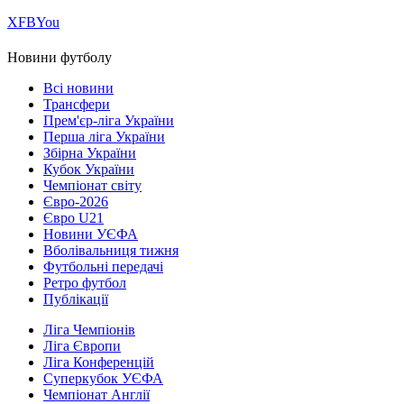
Х
FB
You
Новини футболу
Всі новини
Трансфери
Прем'єр-ліга України
Перша ліга України
Збірна України
Кубок України
Чемпіонат світу
Євро-2026
Євро U21
Новини УЄФА
Вболівальниця тижня
Футбольні передачі
Ретро футбол
Публікації
Ліга Чемпіонів
Ліга Європи
Ліга Конференцій
Суперкубок УЄФА
Чемпіонат Англії