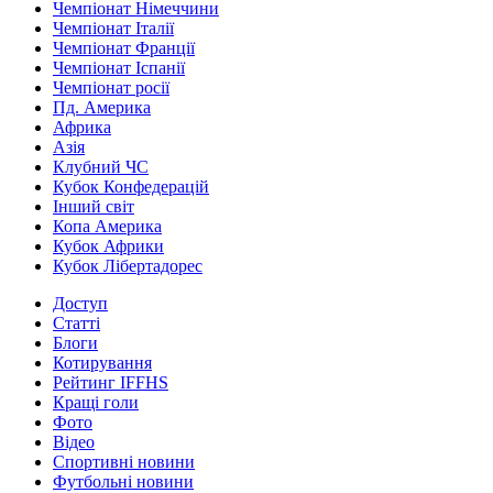
Чемпіонат Німеччини
Чемпіонат Італії
Чемпіонат Франції
Чемпіонат Іспанії
Чемпіонат росії
Пд. Америка
Африка
Азія
Клубний ЧС
Кубок Конфедерацій
Інший світ
Копа Америка
Кубок Африки
Кубок Лібертадорес
Доступ
Статті
Блоги
Котирування
Рейтинг IFFHS
Кращі голи
Фото
Відео
Спортивні новини
Футбольні новини