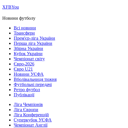
Х
FB
You
Новини футболу
Всі новини
Трансфери
Прем'єр-ліга України
Перша ліга України
Збірна України
Кубок України
Чемпіонат світу
Євро-2026
Євро U21
Новини УЄФА
Вболівальниця тижня
Футбольні передачі
Ретро футбол
Публікації
Ліга Чемпіонів
Ліга Європи
Ліга Конференцій
Суперкубок УЄФА
Чемпіонат Англії