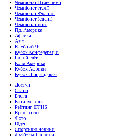
Чемпіонат Німеччини
Чемпіонат Італії
Чемпіонат Франції
Чемпіонат Іспанії
Чемпіонат росії
Пд. Америка
Африка
Азія
Клубний ЧС
Кубок Конфедерацій
Інший світ
Копа Америка
Кубок Африки
Кубок Лібертадорес
Доступ
Статті
Блоги
Котирування
Рейтинг IFFHS
Кращі голи
Фото
Відео
Спортивні новини
Футбольні новини