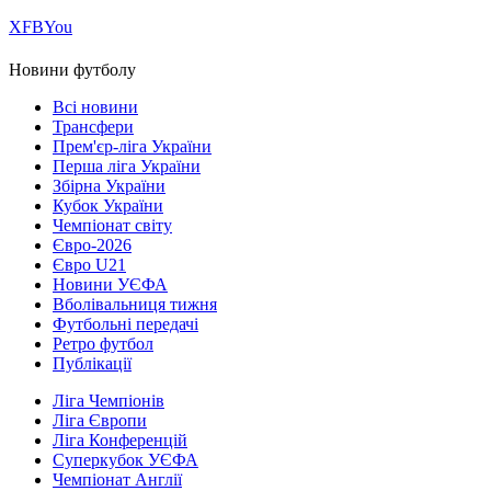
Х
FB
You
Новини футболу
Всі новини
Трансфери
Прем'єр-ліга України
Перша ліга України
Збірна України
Кубок України
Чемпіонат світу
Євро-2026
Євро U21
Новини УЄФА
Вболівальниця тижня
Футбольні передачі
Ретро футбол
Публікації
Ліга Чемпіонів
Ліга Європи
Ліга Конференцій
Суперкубок УЄФА
Чемпіонат Англії