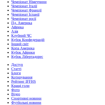
Чемпіонат Німеччини
Чемпіонат Італії
Чемпіонат Франції
Чемпіонат Іспанії
Чемпіонат росії
Пд. Америка
Африка
Азія
Клубний ЧС
Кубок Конфедерацій
Інший світ
Копа Америка
Кубок Африки
Кубок Лібертадорес
Доступ
Статті
Блоги
Котирування
Рейтинг IFFHS
Кращі голи
Фото
Відео
Спортивні новини
Футбольні новини