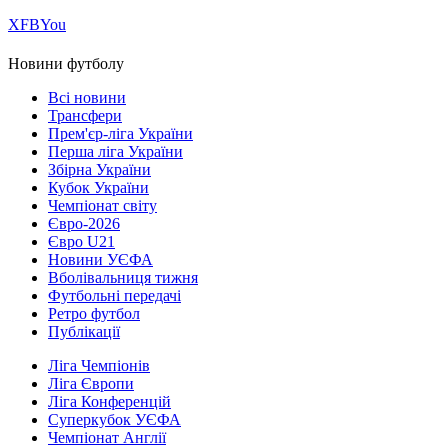
Х
FB
You
Новини футболу
Всі новини
Трансфери
Прем'єр-ліга України
Перша ліга України
Збірна України
Кубок України
Чемпіонат світу
Євро-2026
Євро U21
Новини УЄФА
Вболівальниця тижня
Футбольні передачі
Ретро футбол
Публікації
Ліга Чемпіонів
Ліга Європи
Ліга Конференцій
Суперкубок УЄФА
Чемпіонат Англії