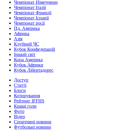
Чемпіонат Німеччини
Чемпіонат Італії
Чемпіонат Франції
Чемпіонат Іспанії
Чемпіонат росії
Пд. Америка
Африка
Азія
Клубний ЧС
Кубок Конфедерацій
Інший світ
Копа Америка
Кубок Африки
Кубок Лібертадорес
Доступ
Статті
Блоги
Котирування
Рейтинг IFFHS
Кращі голи
Фото
Відео
Спортивні новини
Футбольні новини