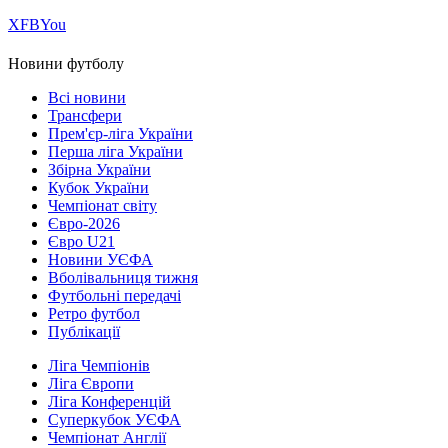
Х
FB
You
Новини футболу
Всі новини
Трансфери
Прем'єр-ліга України
Перша ліга України
Збірна України
Кубок України
Чемпіонат світу
Євро-2026
Євро U21
Новини УЄФА
Вболівальниця тижня
Футбольні передачі
Ретро футбол
Публікації
Ліга Чемпіонів
Ліга Європи
Ліга Конференцій
Суперкубок УЄФА
Чемпіонат Англії