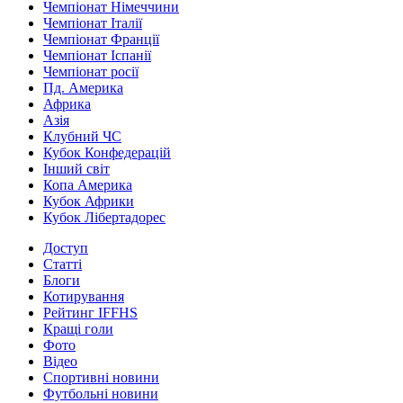
Чемпіонат Німеччини
Чемпіонат Італії
Чемпіонат Франції
Чемпіонат Іспанії
Чемпіонат росії
Пд. Америка
Африка
Азія
Клубний ЧС
Кубок Конфедерацій
Інший світ
Копа Америка
Кубок Африки
Кубок Лібертадорес
Доступ
Статті
Блоги
Котирування
Рейтинг IFFHS
Кращі голи
Фото
Відео
Спортивні новини
Футбольні новини