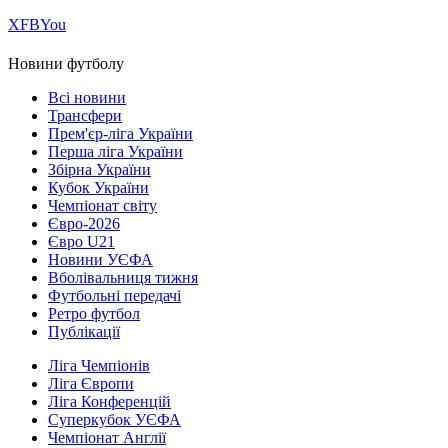
Х
FB
You
Новини футболу
Всі новини
Трансфери
Прем'єр-ліга України
Перша ліга України
Збірна України
Кубок України
Чемпіонат світу
Євро-2026
Євро U21
Новини УЄФА
Вболівальниця тижня
Футбольні передачі
Ретро футбол
Публікації
Ліга Чемпіонів
Ліга Європи
Ліга Конференцій
Суперкубок УЄФА
Чемпіонат Англії