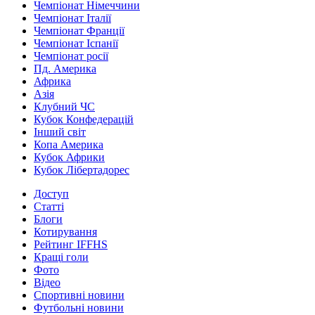
Чемпіонат Німеччини
Чемпіонат Італії
Чемпіонат Франції
Чемпіонат Іспанії
Чемпіонат росії
Пд. Америка
Африка
Азія
Клубний ЧС
Кубок Конфедерацій
Інший світ
Копа Америка
Кубок Африки
Кубок Лібертадорес
Доступ
Статті
Блоги
Котирування
Рейтинг IFFHS
Кращі голи
Фото
Відео
Спортивні новини
Футбольні новини