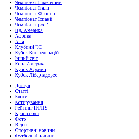
Чемпіонат Німеччини
Чемпіонат Італії
Чемпіонат Франції
Чемпіонат Іспанії
Чемпіонат росії
Пд. Америка
Африка
Азія
Клубний ЧС
Кубок Конфедерацій
Інший світ
Копа Америка
Кубок Африки
Кубок Лібертадорес
Доступ
Статті
Блоги
Котирування
Рейтинг IFFHS
Кращі голи
Фото
Відео
Спортивні новини
Футбольні новини