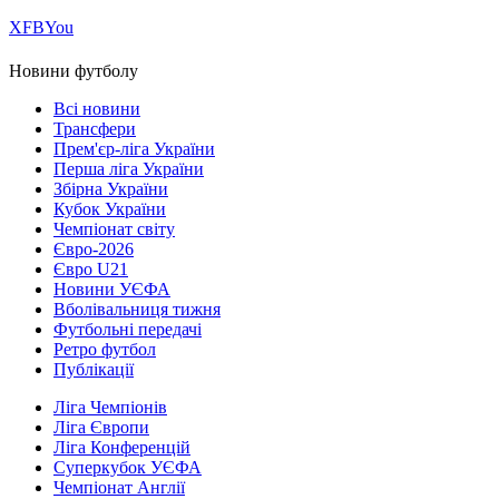
Х
FB
You
Новини футболу
Всі новини
Трансфери
Прем'єр-ліга України
Перша ліга України
Збірна України
Кубок України
Чемпіонат світу
Євро-2026
Євро U21
Новини УЄФА
Вболівальниця тижня
Футбольні передачі
Ретро футбол
Публікації
Ліга Чемпіонів
Ліга Європи
Ліга Конференцій
Суперкубок УЄФА
Чемпіонат Англії