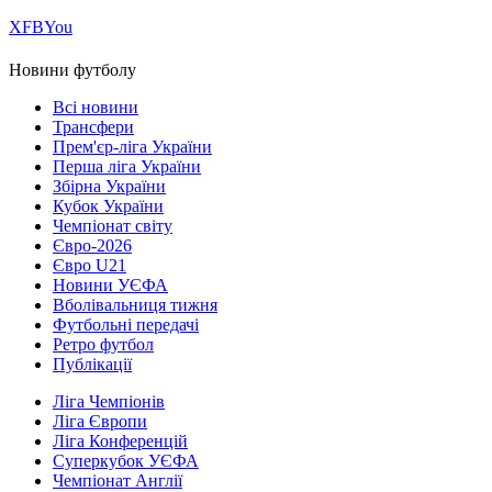
Х
FB
You
Новини футболу
Всі новини
Трансфери
Прем'єр-ліга України
Перша ліга України
Збірна України
Кубок України
Чемпіонат світу
Євро-2026
Євро U21
Новини УЄФА
Вболівальниця тижня
Футбольні передачі
Ретро футбол
Публікації
Ліга Чемпіонів
Ліга Європи
Ліга Конференцій
Суперкубок УЄФА
Чемпіонат Англії