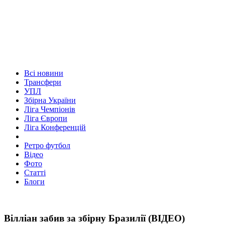
Всі новини
Трансфери
УПЛ
Збірна України
Ліга Чемпіонів
Ліга Європи
Ліга Конференцій
Ретро футбол
Відео
Фото
Статті
Блоги
Вілліан забив за збірну Бразилії (ВІДЕО)