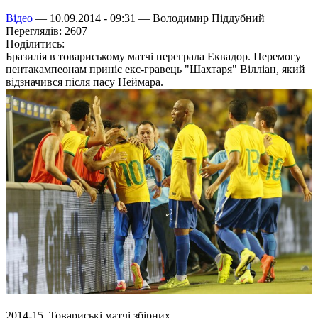
Відео
— 10.09.2014 - 09:31 —
Володимир Піддубний
Переглядів: 2607
Поділитись:
Бразилія в товариському матчі переграла Еквадор. Перемогу
пентакампеонам приніс екс-гравець "Шахтаря" Вілліан, який
відзначився після пасу Неймара.
2014-15. Товариські матчі збірних