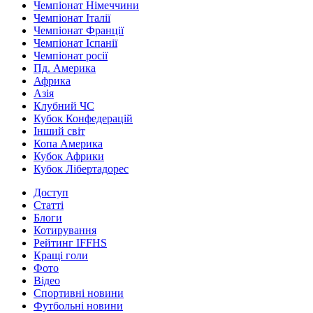
Чемпіонат Німеччини
Чемпіонат Італії
Чемпіонат Франції
Чемпіонат Іспанії
Чемпіонат росії
Пд. Америка
Африка
Азія
Клубний ЧС
Кубок Конфедерацій
Інший світ
Копа Америка
Кубок Африки
Кубок Лібертадорес
Доступ
Статті
Блоги
Котирування
Рейтинг IFFHS
Кращі голи
Фото
Відео
Спортивні новини
Футбольні новини