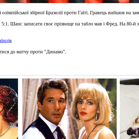
 олімпійської збірної Бразилії проти Гаїті. Гравець вийшов на за
 5:1. Шанс записати своє прізвище на табло мав і Фред. На 80-й 
аїнців
тися до матчу проти "Динамо".