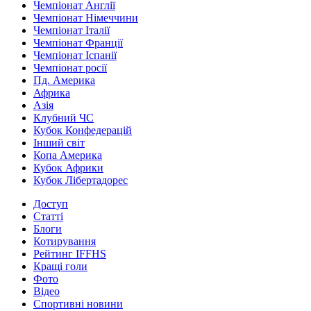
Чемпіонат Англії
Чемпіонат Німеччини
Чемпіонат Італії
Чемпіонат Франції
Чемпіонат Іспанії
Чемпіонат росії
Пд. Америка
Африка
Азія
Клубний ЧС
Кубок Конфедерацій
Інший світ
Копа Америка
Кубок Африки
Кубок Лібертадорес
Доступ
Статті
Блоги
Котирування
Рейтинг IFFHS
Кращі голи
Фото
Відео
Спортивні новини