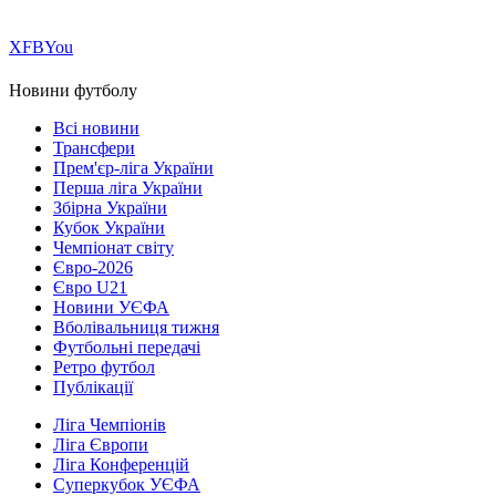
Х
FB
You
Новини футболу
Всі новини
Трансфери
Прем'єр-ліга України
Перша ліга України
Збірна України
Кубок України
Чемпіонат світу
Євро-2026
Євро U21
Новини УЄФА
Вболівальниця тижня
Футбольні передачі
Ретро футбол
Публікації
Ліга Чемпіонів
Ліга Європи
Ліга Конференцій
Суперкубок УЄФА