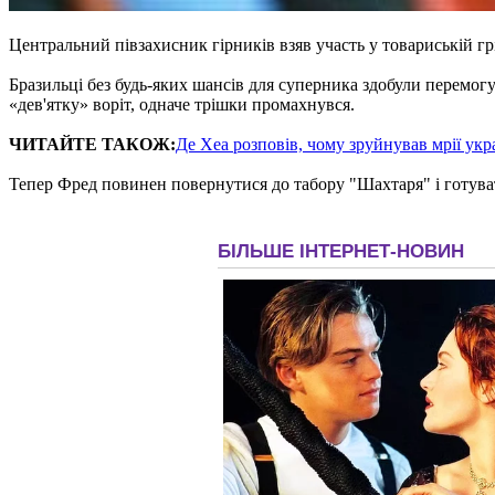
Центральний півзахисник гірників взяв участь у товариській грі
Бразильці без будь-яких шансів для суперника здобули перемогу
«дев'ятку» воріт, одначе трішки промахнувся.
ЧИТАЙТЕ ТАКОЖ:
Де Хеа розповів, чому зруйнував мрії укр
Тепер Фред повинен повернутися до табору "Шахтаря" і готува