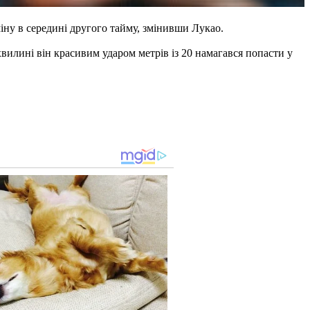
міну в середині другого тайму, змінивши Лукао.
хвилині він красивим ударом метрів із 20 намагався попасти у