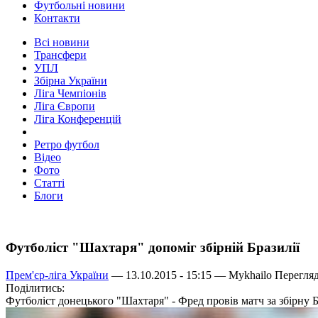
Футбольні новини
Контакти
Всі новини
Трансфери
УПЛ
Збірна України
Ліга Чемпіонів
Ліга Європи
Ліга Конференцій
Ретро футбол
Відео
Фото
Статті
Блоги
Футболіст "Шахтаря" допоміг збірній Бразилії
Прем'єр-ліга України
— 13.10.2015 - 15:15 —
Mykhailo
Перегляд
Поділитись:
Футболіст донецького "Шахтаря" - Фред провів матч за збірну 