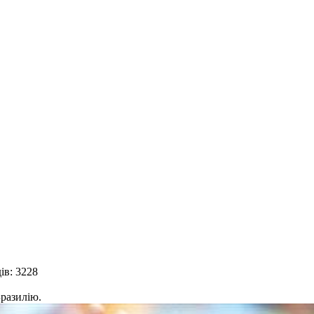
ів: 3228
Бразилію.