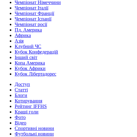
Чемпіонат Німеччини
Чемпіонат Італії
Чемпіонат Франції
Чемпіонат Іспанії
Чемпіонат росії
Пд. Америка
Африка
Азія
Клубний ЧС
Кубок Конфедерацій
Інший світ
Копа Америка
Кубок Африки
Кубок Лібертадорес
Доступ
Статті
Блоги
Котирування
Рейтинг IFFHS
Кращі голи
Фото
Відео
Спортивні новини
Футбольні новини