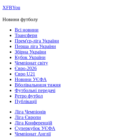
Х
FB
You
Новини футболу
Всі новини
Трансфери
Прем'єр-ліга України
Перша ліга України
Збірна України
Кубок України
Чемпіонат світу
Євро-2026
Євро U21
Новини УЄФА
Вболівальниця тижня
Футбольні передачі
Ретро футбол
Публікації
Ліга Чемпіонів
Ліга Європи
Ліга Конференцій
Суперкубок УЄФА
Чемпіонат Англії