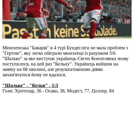
Мюнхенська "Баварія" в 4 турі Бундесліги не мала проблем з
"Гертою", яку легко обіграли мюнхенці із рахунком 3:0.
"Шальке" за яке виступає українець Євген Коноплянка знову
поступилося, на цей раз "Кельну". Українець вийшов на
заміну на 68 хвилині, але результативними діями
запам'ятатися йому не вдалося.
"Шальке" - "Кельн" - 1:3
Голи: Хунтелар, 36 - Осако, 38, Модест, 77, Цоллер, 84