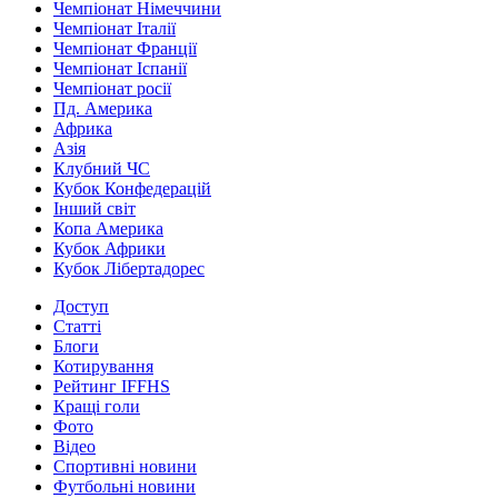
Чемпіонат Німеччини
Чемпіонат Італії
Чемпіонат Франції
Чемпіонат Іспанії
Чемпіонат росії
Пд. Америка
Африка
Азія
Клубний ЧС
Кубок Конфедерацій
Інший світ
Копа Америка
Кубок Африки
Кубок Лібертадорес
Доступ
Статті
Блоги
Котирування
Рейтинг IFFHS
Кращі голи
Фото
Відео
Спортивні новини
Футбольні новини