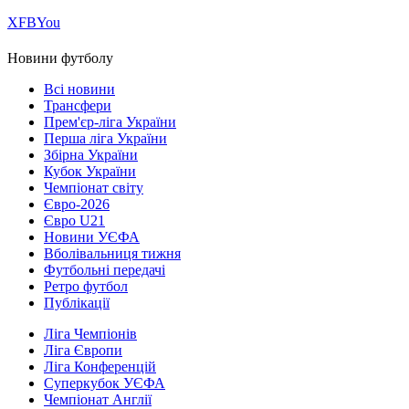
Х
FB
You
Новини футболу
Всі новини
Трансфери
Прем'єр-ліга України
Перша ліга України
Збірна України
Кубок України
Чемпіонат світу
Євро-2026
Євро U21
Новини УЄФА
Вболівальниця тижня
Футбольні передачі
Ретро футбол
Публікації
Ліга Чемпіонів
Ліга Європи
Ліга Конференцій
Суперкубок УЄФА
Чемпіонат Англії