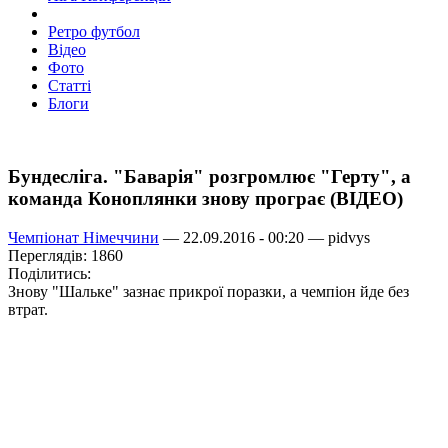
Ретро футбол
Відео
Фото
Статті
Блоги
Бундесліга. "Баварія" розгромлює "Герту", а
команда Коноплянки знову програє (ВІДЕО)
Чемпіонат Німеччини
— 22.09.2016 - 00:20 —
pidvys
Переглядів: 1860
Поділитись:
Знову "Шальке" зазнає прикрої поразки, а чемпіон йде без
втрат.