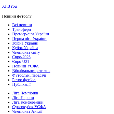
Х
FB
You
Новини футболу
Всі новини
Трансфери
Прем'єр-ліга України
Перша ліга України
Збірна України
Кубок України
Чемпіонат світу
Євро-2026
Євро U21
Новини УЄФА
Вболівальниця тижня
Футбольні передачі
Ретро футбол
Публікації
Ліга Чемпіонів
Ліга Європи
Ліга Конференцій
Суперкубок УЄФА
Чемпіонат Англії