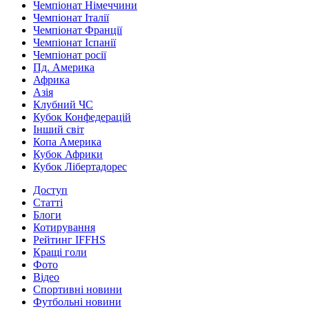
Чемпіонат Німеччини
Чемпіонат Італії
Чемпіонат Франції
Чемпіонат Іспанії
Чемпіонат росії
Пд. Америка
Африка
Азія
Клубний ЧС
Кубок Конфедерацій
Інший світ
Копа Америка
Кубок Африки
Кубок Лібертадорес
Доступ
Статті
Блоги
Котирування
Рейтинг IFFHS
Кращі голи
Фото
Відео
Спортивні новини
Футбольні новини