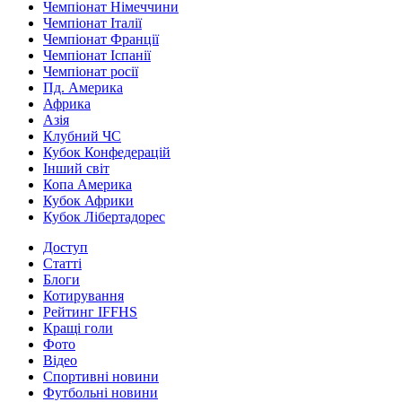
Чемпіонат Німеччини
Чемпіонат Італії
Чемпіонат Франції
Чемпіонат Іспанії
Чемпіонат росії
Пд. Америка
Африка
Азія
Клубний ЧС
Кубок Конфедерацій
Інший світ
Копа Америка
Кубок Африки
Кубок Лібертадорес
Доступ
Статті
Блоги
Котирування
Рейтинг IFFHS
Кращі голи
Фото
Відео
Спортивні новини
Футбольні новини