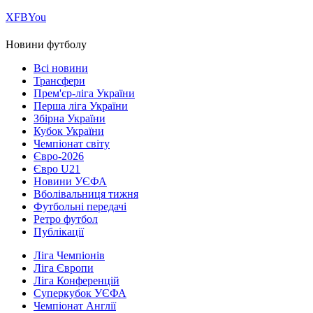
Х
FB
You
Новини футболу
Всі новини
Трансфери
Прем'єр-ліга України
Перша ліга України
Збірна України
Кубок України
Чемпіонат світу
Євро-2026
Євро U21
Новини УЄФА
Вболівальниця тижня
Футбольні передачі
Ретро футбол
Публікації
Ліга Чемпіонів
Ліга Європи
Ліга Конференцій
Суперкубок УЄФА
Чемпіонат Англії