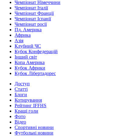
Чемпіонат Німеччини
Чемпіонат Італії
Чемпіонат Франції
Чемпіонат Іспанії
Чемпіонат росії
Пд. Америка
Африка
Азія
Клубний ЧС
Кубок Конфедерацій
Інший світ
Копа Америка
Кубок Африки
Кубок Лібертадорес
Доступ
Статті
Блоги
Котирування
Рейтинг IFFHS
Кращі голи
Фото
Відео
Спортивні новини
Футбольні новини