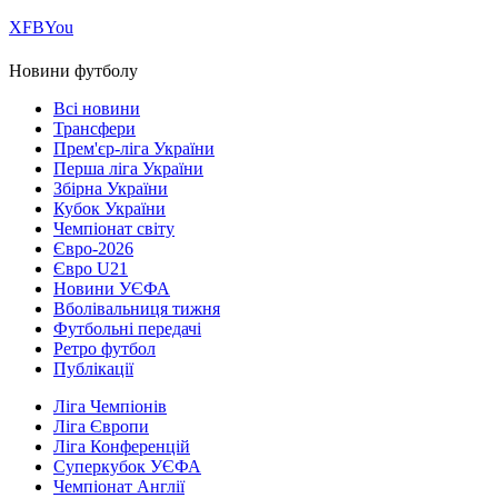
Х
FB
You
Новини футболу
Всі новини
Трансфери
Прем'єр-ліга України
Перша ліга України
Збірна України
Кубок України
Чемпіонат світу
Євро-2026
Євро U21
Новини УЄФА
Вболівальниця тижня
Футбольні передачі
Ретро футбол
Публікації
Ліга Чемпіонів
Ліга Європи
Ліга Конференцій
Суперкубок УЄФА
Чемпіонат Англії