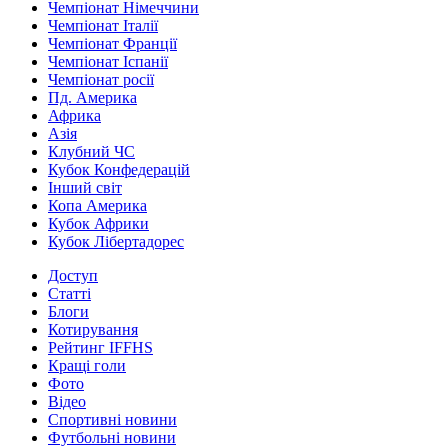
Чемпіонат Німеччини
Чемпіонат Італії
Чемпіонат Франції
Чемпіонат Іспанії
Чемпіонат росії
Пд. Америка
Африка
Азія
Клубний ЧС
Кубок Конфедерацій
Інший світ
Копа Америка
Кубок Африки
Кубок Лібертадорес
Доступ
Статті
Блоги
Котирування
Рейтинг IFFHS
Кращі голи
Фото
Відео
Спортивні новини
Футбольні новини