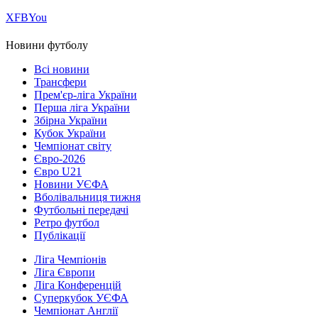
Х
FB
You
Новини футболу
Всі новини
Трансфери
Прем'єр-ліга України
Перша ліга України
Збірна України
Кубок України
Чемпіонат світу
Євро-2026
Євро U21
Новини УЄФА
Вболівальниця тижня
Футбольні передачі
Ретро футбол
Публікації
Ліга Чемпіонів
Ліга Європи
Ліга Конференцій
Суперкубок УЄФА
Чемпіонат Англії