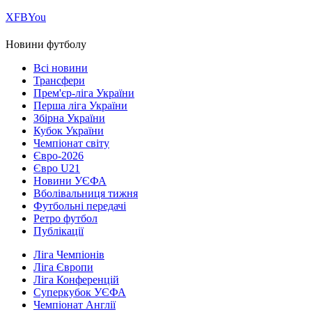
Х
FB
You
Новини футболу
Всі новини
Трансфери
Прем'єр-ліга України
Перша ліга України
Збірна України
Кубок України
Чемпіонат світу
Євро-2026
Євро U21
Новини УЄФА
Вболівальниця тижня
Футбольні передачі
Ретро футбол
Публікації
Ліга Чемпіонів
Ліга Європи
Ліга Конференцій
Суперкубок УЄФА
Чемпіонат Англії