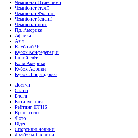
Чемпіонат Німеччини
Чемпіонат Італії
Чемпіонат Франції
Чемпіонат Іспанії
Чемпіонат росії
Пд. Америка
Африка
Азія
Клубний ЧС
Кубок Конфедерацій
Інший світ
Копа Америка
Кубок Африки
Кубок Лібертадорес
Доступ
Статті
Блоги
Котирування
Рейтинг IFFHS
Кращі голи
Фото
Відео
Спортивні новини
Футбольні новини