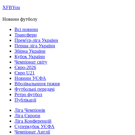
Х
FB
You
Новини футболу
Всі новини
Трансфери
Прем'єр-ліга України
Перша ліга України
Збірна України
Кубок України
Чемпіонат світу
Євро-2026
Євро U21
Новини УЄФА
Вболівальниця тижня
Футбольні передачі
Ретро футбол
Публікації
Ліга Чемпіонів
Ліга Європи
Ліга Конференцій
Суперкубок УЄФА
Чемпіонат Англії