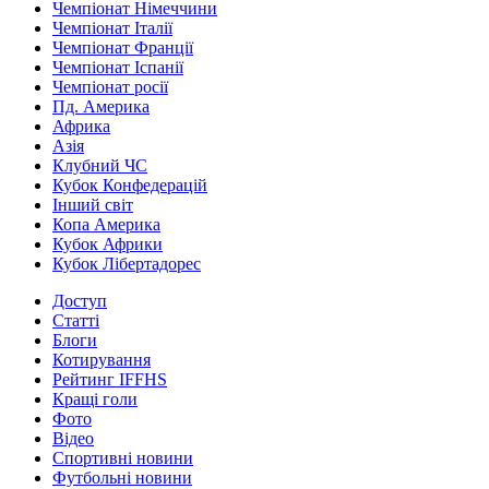
Чемпіонат Німеччини
Чемпіонат Італії
Чемпіонат Франції
Чемпіонат Іспанії
Чемпіонат росії
Пд. Америка
Африка
Азія
Клубний ЧС
Кубок Конфедерацій
Інший світ
Копа Америка
Кубок Африки
Кубок Лібертадорес
Доступ
Статті
Блоги
Котирування
Рейтинг IFFHS
Кращі голи
Фото
Відео
Спортивні новини
Футбольні новини